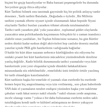
biçimi bir geçip hazırlıyorlar ve Baba barzani peşmergelerle bu durumda
Sovyetlere geçip iltica ediyorlar .
Kürt Tarihini bilmek onu tanıtmak gayesinde hiç bir politik anlayış vardır
denemez , Tarih tarihtir Batıdada , Doğudada o öyledir , Bir Milletin
tarihini yazmak elbette siyaset içinde olunmamalı fakat hepside Siyasi
olaylardır Tarihci bunları yazarken töhmet altında tutulmamalıdır .
Tarihci tarih yazarken pkk’ yıda yazacaktır , toplumsal şiddet olaylarıda
yazacaktır ama politikadanda kaçınmasını bileçektir ki o zaman inandırıcı
olabilir onun yazdıkları , bir Toplun bilimcisine sorsanız, bu gün Kürtler
neden dünkü kadar suskun değil aktiviteleri hep canlıdır deseniz mutlak
yanıtlar içinde PKK gibi hareketlerin varlığınada bağlarlar .
O halde bir kürt düne nazaran serbestce kürtlüğünden söz ediyorsa bu
ondaki çesaret her kürt hareketinin mücadelesi yüzündendirde denilirse
yanlış değildir , Kadir bilirlik durumunuda tarihci yazmalıdır veya kürt
hareketinde yeni yeni oluşumlar içinde dündeki fadakarlıkların
mirasındanda söz edebilmelidir , etmelidirki üstü örtülele örtüle yazılmış
bir tarih olmadığını kanıtlamalıdır .
Kürt tarihinin başka bir temelide el yazmalı olan eserlerdir bu eserlerde
hemen hepsi hiç araştırılmamış veya izin verilmemiş , son çıkan haberlerde
VAN daki el yazmaların rutubet endişesi yüzünden başka yere nakletme
çabaları vardı fakat nereye nakil olundu ? nakil olunan yerde araştırma ,
incele olanagı varmı ? yoksa o bir daha bulunamaz eserlerin neden saklı
tutulduğunu kendi tarih ve kültürel anlatışımıza ne derece yakışıyor
diyede tarihci bir sorgulama çabası içindede olmalıdır .