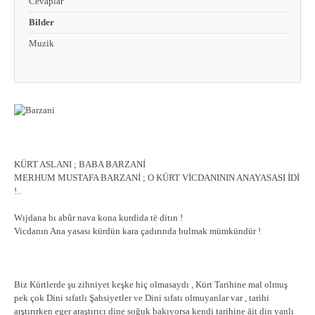
Cevaplar
Bilder
Muzik
KÜRT ASLANI ; BABA BARZANİ
MERHUM MUSTAFA BARZANİ ; O KÜRT VİCDANININ ANAYASASI İDİ
!..
Wıjdana bı abûr nava kona kurdida të ditın !
Vicdanın Ana yasası kürdün kara çadırında bulmak mümkündür !
Biz Kürtlerde şu zihniyet keşke hiç olmasaydı , Kürt Tarihine mal olmuş
pek çok Dini sıfatlı Şahsiyetler ve Dini sıfatı olmuyanlar var , tarihi
arştırırken eger araştırıcı dine soğuk bakıyorsa kendi tarihine āit din yanlı