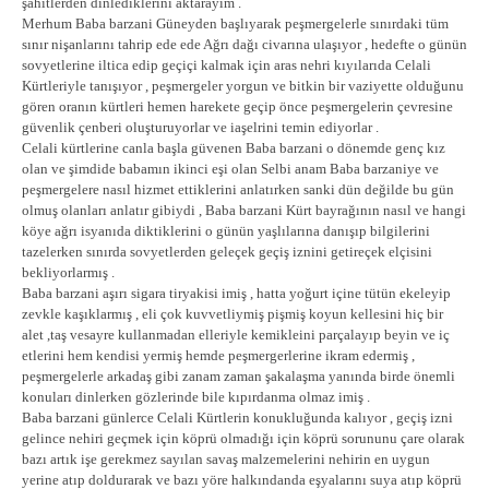
şahitlerden dinlediklerini aktarayım .
Merhum Baba barzani Güneyden başlıyarak peşmergelerle sınırdaki tüm
sınır nişanlarını tahrip ede ede Ağrı dağı civarına ulaşıyor , hedefte o günün
sovyetlerine iltica edip geçiçi kalmak için aras nehri kıyılarıda Celali
Kürtleriyle tanışıyor , peşmergeler yorgun ve bitkin bir vaziyette olduğunu
gören oranın kürtleri hemen harekete geçip önce peşmergelerin çevresine
güvenlik çenberi oluşturuyorlar ve iaşelrini temin ediyorlar .
Celali kürtlerine canla başla güvenen Baba barzani o dönemde genç kız
olan ve şimdide babamın ikinci eşi olan Selbi anam Baba barzaniye ve
peşmergelere nasıl hizmet ettiklerini anlatırken sanki dün değilde bu gün
olmuş olanları anlatır gibiydi , Baba barzani Kürt bayrağının nasıl ve hangi
köye ağrı isyanıda diktiklerini o günün yaşlılarına danışıp bilgilerini
tazelerken sınırda sovyetlerden geleçek geçiş iznini getireçek elçisini
bekliyorlarmış .
Baba barzani aşırı sigara tiryakisi imiş , hatta yoğurt içine tütün ekeleyip
zevkle kaşıklarmış , eli çok kuvvetliymiş pişmiş koyun kellesini hiç bir
alet ,taş vesayre kullanmadan elleriyle kemikleini parçalayıp beyin ve iç
etlerini hem kendisi yermiş hemde peşmergerlerine ikram edermiş ,
peşmergelerle arkadaş gibi zanam zaman şakalaşma yanında birde önemli
konuları dinlerken gözlerinde bile kıpırdanma olmaz imiş .
Baba barzani günlerce Celali Kürtlerin konukluğunda kalıyor , geçiş izni
gelince nehiri geçmek için köprü olmadığı için köprü sorununu çare olarak
bazı artık işe gerekmez sayılan savaş malzemelerini nehirin en uygun
yerine atıp doldurarak ve bazı yöre halkındanda eşyalarını suya atıp köprü