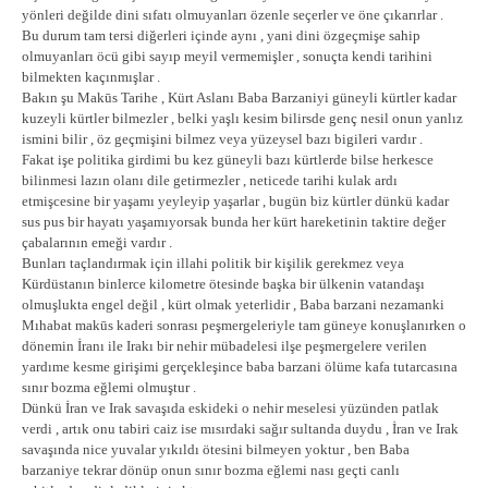
yönleri değilde dini sıfatı olmuyanları özenle seçerler ve öne çıkarırlar .
Bu durum tam tersi diğerleri içinde aynı , yani dini özgeçmişe sahip
olmuyanları öcü gibi sayıp meyil vermemişler , sonuçta kendi tarihini
bilmekten kaçınmışlar .
Bakın şu Makūs Tarihe , Kürt Aslanı Baba Barzaniyi güneyli kürtler kadar
kuzeyli kürtler bilmezler , belki yaşlı kesim bilirsde genç nesil onun yanlız
ismini bilir , öz geçmişini bilmez veya yüzeysel bazı bigileri vardır .
Fakat işe politika girdimi bu kez güneyli bazı kürtlerde bilse herkesce
bilinmesi lazın olanı dile getirmezler , neticede tarihi kulak ardı
etmişcesine bir yaşamı yeyleyip yaşarlar , bugün biz kürtler dünkü kadar
sus pus bir hayatı yaşamıyorsak bunda her kürt hareketinin taktire değer
çabalarının emeği vardır .
Bunları taçlandırmak için illahi politik bir kişilik gerekmez veya
Kürdüstanın binlerce kilometre ötesinde başka bir ülkenin vatandaşı
olmuşlukta engel değil , kürt olmak yeterlidir , Baba barzani nezamanki
Mıhabat makūs kaderi sonrası peşmergeleriyle tam güneye konuşlanırken o
dönemin İranı ile Irakı bir nehir mübadelesi ilşe peşmergelere verilen
yardıme kesme girişimi gerçekleşince baba barzani ölüme kafa tutarcasına
sınır bozma eğlemi olmuştur .
Dünkü İran ve Irak savaşıda eskideki o nehir meselesi yüzünden patlak
verdi , artık onu tabiri caiz ise mısırdaki sağır sultanda duydu , İran ve Irak
savaşında nice yuvalar yıkıldı ötesini bilmeyen yoktur , ben Baba
barzaniye tekrar dönüp onun sınır bozma eğlemi nası geçti canlı