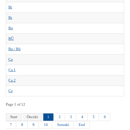
Bi
Bı
Bo
BÛ
Bu / Bû
Ca
Ça 1
Ça 2
Ce
Page 1 of 12
Start
Önceki
1
2
3
4
5
6
7
8
9
10
Sonraki
End