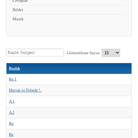
Cevaplar
Bilder
Muzik
Başlık
Görüntüleme Sayısı
Süzgeci
Başlık
Re 1
Hiqyat ve Felsefe !..
A 1
A 2
Ba
Be