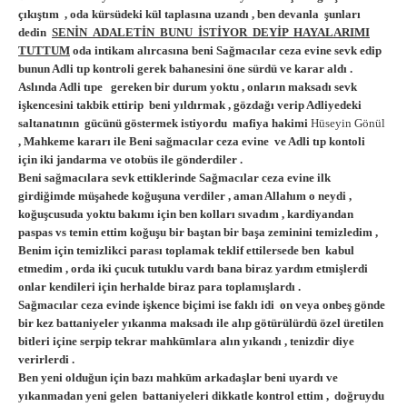
çıkıştım , oda kürsüdeki kül taplasına uzandı , ben devanla şunları
dedin
SENİN ADALETİN BUNU İSTİYOR DEYİP HAYALARIMI
TUTTUM
oda intikam alırcasına beni Sağmacılar ceza evine sevk edip
bunun Adli tıp kontroli gerek bahanesini öne sürdü ve karar aldı .
Aslında Adli tıpe gereken bir durum yoktu , onların maksadı sevk
işkencesini takbik ettirip beni yıldırmak , gözdağı verip Adliyedeki
saltanatının gücünü göstermek istiyordu mafiya hakimi
Hüseyin Gönül
, Mahkeme kararı ile Beni sağmacılar ceza evine ve Adli tıp kontoli
için iki jandarma ve otobüs ile gönderdiler .
Beni sağmacılara sevk ettiklerinde Sağmacılar ceza evine ilk
girdiğimde müşahede koğuşuna verdiler , aman Allahım o neydi ,
koğuşcusuda yoktu bakımı için ben kolları sıvadım , kardiyandan
paspas vs temin ettim koğuşu bir baştan bir başa zeminini temizledim ,
Benim için temizlikci parası toplamak teklif ettilersede ben kabul
etmedim , orda iki çucuk tutuklu vardı bana biraz yardım etmişlerdi
onlar kendileri için herhalde biraz para toplamışlardı .
Sağmacılar ceza evinde işkence biçimi ise faklı idi on veya onbeş gönde
bir kez battaniyeler yıkanma maksadı ile alıp götürülürdü özel üretilen
bitleri içine serpip tekrar mahkūmlara alın yıkandı , tenizdir diye
verirlerdi .
Ben yeni olduğun için bazı mahkūm arkadaşlar beni uyardı ve
yıkanmadan yeni gelen battaniyeleri dikkatle kontrol ettim , doğruydu