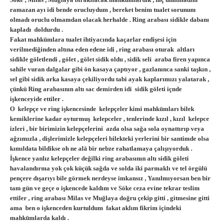
ramazan ayı idi bende orucluydum , bereket benim tualet sorunum
olmadı oruclu olmamdan olacak herhalde . Ring arabası sidikle dabanı
kapladı doldurdu .
Fakat mahkūmlara tualet ihtiyacında kaçarlar endişesi için
verilmediğinden altına eden edene idi , ring arabası oturak altları
sidikle göletlendi , gölet , gölet sidik oldu , sidik seli araba firen yapınca
sahile vuran dalgalar gibi ön kasaya çaptıyor , gazlanınca sanki taşkın ,
sel gibi sidik arka kasaya çekiliyordu tabi ayak kaplarımızı yalatarak ,
çünkü Ring arabasının altı sac demirden idi sidik göleti içnde
işkenceyide ettiler .
O kelepçe ve ring işkencesinde kelepçeler kimi mahkūmları bilek
kemiklerine kadar oyturmuş kelepceler , tenlerinde kızıl , kızıl kelepce
izleri , bir birimizin kelepçelerini azda olsa sağa sola oynattırıp veya
ağzımızla , dişlerimizle kelepçeleri bilekteki yerlerini bir santimde olsa
kımıldata bildikse oh ne alā bir nebze rahatlamaya çalışıyorduk .
İşkence yanlız kelepçeler değilki ring arabasının altı sidik göleti
havalandırma yok çok küçük sağda ve solda iki parmaklı ve tel örgülü
pençere dışarıyı bile görmek nerdeyse imkansız , Yanılmıyorsan ben bir
tam gün ve geçe o işkencede kaldım ve Söke ceza evine tekrar teslim
ettiler , ring arabası Milas ve Muğlaya doğru çekip gitti , gitmesine gitti
ama ben o işkenceden kurtuldum fakat aklım fikrim içindeki
mahkūmlarda kaldı .