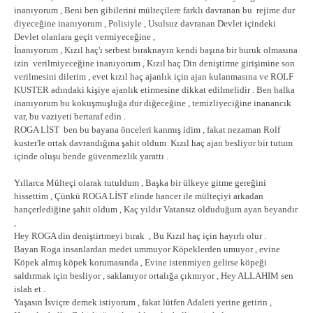
inanıyorum , Beni ben gibilerini mülteçilere farklı davranan bu rejime dur
diyeceğine inanıyorum , Polisiyle , Usulsuz davranan Devlet içindeki
Devlet olanlara geçit vermiyeceğine ,
İnanıyorum , Kızıl haç'ı serbest bıraknayın kendi başına bir buruk olmasına
izin verilmiyeceğine inanıyorum , Kızıl haç Din deniştirme girişimine son
verilmesini dilerim , evet kızıl haç ajanlık için ajan kulanmasına ve ROLF
KUSTER adındaki kişiye ajanlık etirmesine dikkat edilmelidir . Ben halka
inanıyorum bu kokuşmuşluğa dur diğeceğine , temizliyeciğine inanancık
var, bu vaziyeti bertaraf edin .
ROGA LİST ben bu bayana önceleri kanmış idim , fakat nezaman Rolf
kuster'le ortak davrandığına şahit oldum Kızıl haç ajan besliyor bir tutum
içinde oluşu bende güvenmezlik yarattı .
Yıllarca Mülteçi olarak tutuldum , Başka bir ülkeye gitme gereğini
hissettim , Çünkü ROGA LİST elinde hancer ile mülteçiyi arkadan
hançerlediğine şahit oldum , Kaç yıldır Vatansız olduduğum ayan beyandır
,
Hey ROGA din deniştirtmeyi bırak , Bu Kızıl haç için hayırlı olur .
Bayan Roga insanlardan medet ummuyor Köpeklerden umuyor , evine
Köpek almış köpek korumasında , Evine istenmiyen gelirse köpeği
saldırmak için besliyor , saklanıyor ortalığa çıkmıyor , Hey ALLAHIM sen
islah et .
Yaşasın İsviçre demek istiyorum , fakat lütfen Adaleti yerine getirin ,