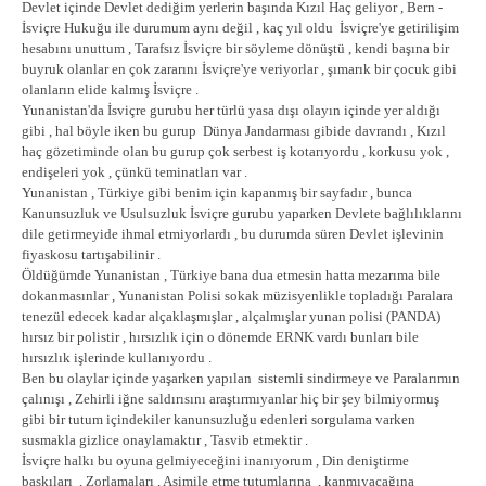
Devlet içinde Devlet dediğim yerlerin başında Kızıl Haç geliyor , Bern -
İsviçre Hukuğu ile durumum aynı değil , kaç yıl oldu İsviçre'ye getirilişim
hesabını unuttum , Tarafsız İsviçre bir söyleme dönüştü , kendi başına bir
buyruk olanlar en çok zararını İsviçre'ye veriyorlar , şımarık bir çocuk gibi
olanların elide kalmış İsviçre .
Yunanistan'da İsviçre gurubu her türlü yasa dışı olayın içinde yer aldığı
gibi , hal böyle iken bu gurup Dünya Jandarması gibide davrandı , Kızıl
haç gözetiminde olan bu gurup çok serbest iş kotarıyordu , korkusu yok ,
endişeleri yok , çünkü teminatları var .
Yunanistan , Türkiye gibi benim için kapanmış bir sayfadır , bunca
Kanunsuzluk ve Usulsuzluk İsviçre gurubu yaparken Devlete bağlılıklarını
dile getirmeyide ihmal etmiyorlardı , bu durumda süren Devlet işlevinin
fiyaskosu tartışabilinir .
Öldüğümde Yunanistan , Türkiye bana dua etmesin hatta mezarıma bile
dokanmasınlar , Yunanistan Polisi sokak müzisyenlikle topladığı Paralara
tenezül edecek kadar alçaklaşmışlar , alçalmışlar yunan polisi (PANDA)
hırsız bir polistir , hırsızlık için o dönemde ERNK vardı bunları bile
hırsızlık işlerinde kullanıyordu .
Ben bu olaylar içinde yaşarken yapılan sistemli sindirmeye ve Paralarımın
çalınışı , Zehirli iğne saldırısını araştırmıyanlar hiç bir şey bilmiyormuş
gibi bir tutum içindekiler kanunsuzluğu edenleri sorgulama varken
susmakla gizlice onaylamaktır , Tasvib etmektir .
İsviçre halkı bu oyuna gelmiyeceğini inanıyorum , Din deniştirme
baskıları , Zorlamaları , Asimile etme tutumlarına , kanmıyacağına