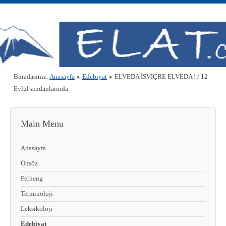
Buradasınız:
Anasayfa
Edebiyat
ELVEDA İSVİÇRE ELVEDA ! / 12
Eylül zindanlarında
Main Menu
Anasayfa
Önsöz
Ferheng
Terminoloji
Leksikoloji
Edebiyat