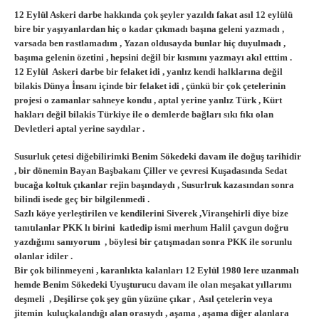
12 Eylül Askeri darbe hakkında çok şeyler yazıldı fakat asıl 12 eylülü
bire bir yaşıyanlardan hiç o kadar çıkmadı başına geleni yazmadı ,
varsada ben rastlamadım , Yazan oldusayda bunlar hiç duyulmadı ,
başıma gelenin özetini , hepsini değil bir kısmını yazmayı akıl etttim .
12 Eylül Askeri darbe bir felaket idi , yanlız kendi halklarına değil
bilakis Dünya İnsanı içinde bir felaket idi , çünkü bir çok çetelerinin
projesi o zamanlar sahneye kondu , aptal yerine yanlız Türk , Kürt
hakları değil bilakis Türkiye ile o demlerde bağları sıkı fıkı olan
Devletleri aptal yerine saydılar .
Susurluk çetesi diğebilirimki Benim Sökedeki davam ile doğuş tarihidir
, bir dönemin Bayan Başbakanı Çiller ve çevresi Kuşadasında Sedat
bucağa koltuk çıkanlar rejin başındaydı , Susurlruk kazasından sonra
bilindi isede geç bir bilgilenmedi .
Sazlı köye yerleştirilen ve kendilerini Siverek ,Viranşehirli diye bize
tanıtılanlar PKK lı birini katledip ismi merhum Halil çavgun doğru
yazdığımı sanıyorum , böylesi bir çatışmadan sonra PKK ile sorunlu
olanlar idiler .
Bir çok bilinmeyeni , karanlıkta kalanları 12 Eylül 1980 lere uzanmalı
hemde Benim Sökedeki Uyuşturucu davam ile olan meşakat yıllarımı
deşmeli , Deşilirse çok şey gün yüzüne çıkar , Asıl çetelerin veya
jitemin kuluçkalandığı alan orasıydı , aşama , aşama diğer alanlara