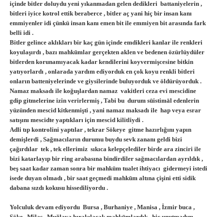
içinde bitler doluydu yeni yıkanmadan gelen dedikleri battaniyelerin ,
bitleri iyice kotrol ettik beraberce , bitler aç yani hiç bir insan kanı
emmiyenler idi çünkü insan kanı emen bit ile emmiyen bit arasında fark
belli idi .
Bitler gelince aklıkları bir kaç gün içinde emdikleri kanlar ile renkleri
koyulaşırdı , bazı mahkūmlar gerçekten aklen ve bedenen özürlüydüler
bitlerden korunamıyacak kadar kendilerini koyvermişcesine bitkin
yatıyorlardı , onlarada yardım ediyorduk en çok koyu renkli bitleri
onların batteniyelerinde ve giysilerinde buluyorduk ve öldürüyorduk .
Namaz maksadı ile koğuşlardan namaz vakitleri ceza evi mescidine
gdip gitmelerine izin verirlermiş , Tabi bu durum sūistimāl edenlerin
yüzünden mescid kitkenmişti , yani namaz maksadı ile hap veya esrar
satışını mescidte yaptıkları için mescid kilitliydi .
Adli tıp kontrolini yaptılar , tekrar Sökeye gitme hazırlığını yapın
demişlerdi , Sağmacıların durumu buydu sevk zananı geldi bizi
çağırdılar tek , tek ellerimiz sıkıca kelepçelediler birde ara zinciri ile
bizi katarlayıp bir ring arabasına bindirdiler sağmacılardan ayrıldık ,
beş saat kadar zaman sonra bir mahkūm tualet ihtiyacı gidermeyi istedi
isede duyan olmadı , bir saat geçmedi mahkūm altına çişini etti sidik
dabana sızdı kokusu hissediliyordu .
Yolculuk devam ediyordu Bursa , Burhaniye , Manisa , İzmir buca ,
Söke , Milas , Muğlaya bırakılacak mahkūmlardık , hiç unutmadım