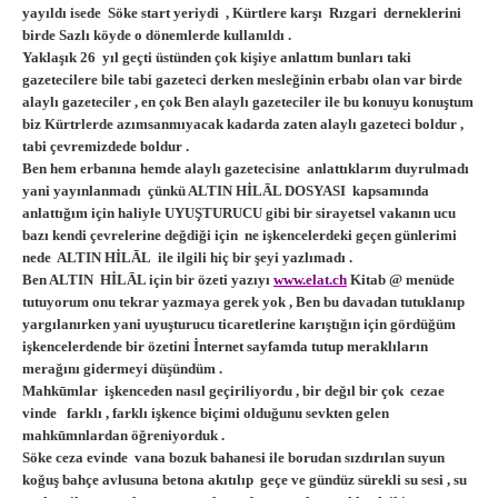
yayıldı isede Söke start yeriydi , Kürtlere karşı Rızgari derneklerini
birde Sazlı köyde o dönemlerde kullanıldı .
Yaklaşık 26 yıl geçti üstünden çok kişiye anlattım bunları taki
gazetecilere bile tabi gazeteci derken mesleğinin erbabı olan var birde
alaylı gazeteciler , en çok Ben alaylı gazeteciler ile bu konuyu konuştum
biz Kürtrlerde azımsanmıyacak kadarda zaten alaylı gazeteci boldur ,
tabi çevremizdede boldur .
Ben hem erbanına hemde alaylı gazetecisine anlattıklarım duyrulmadı
yani yayınlanmadı çünkü ALTIN HİLĀL DOSYASI kapsamında
anlattığım için haliyle UYUŞTURUCU gibi bir sirayetsel vakanın ucu
bazı kendi çevrelerine değdiği için ne işkencelerdeki geçen günlerimi
nede ALTIN HİLĀL ile ilgili hiç bir şeyi yazlımadı .
Ben ALTIN HİLĀL için bir özeti yazıyı
www.elat.ch
Kitab @ menüde
tutuyorum onu tekrar yazmaya gerek yok , Ben bu davadan tutuklanıp
yargılanırken yani uyuşturucu ticaretlerine karıştığın için gördüğüm
işkencelerdende bir özetini İnternet sayfamda tutup meraklıların
merağını gidermeyi düşündüm .
Mahkūmlar işkenceden nasıl geçiriliyordu , bir değıl bir çok cezae
vinde farklı , farklı işkence biçimi olduğunu sevkten gelen
mahkūmnlardan öğreniyorduk .
Söke ceza evinde vana bozuk bahanesi ile borudan sızdırılan suyun
koğuş bahçe avlusuna betona akıtılıp geçe ve gündüz sürekli su sesi , su