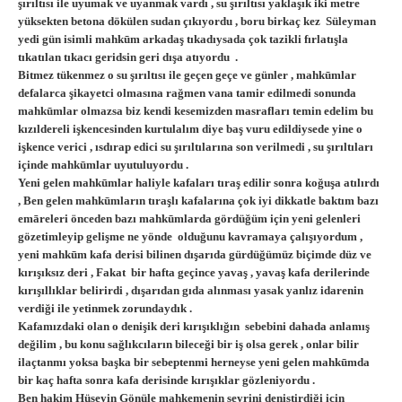
şırıltısı ile uyumak ve uyanmak vardı , su şırıltısı yaklaşık iki metre
yüksekten betona dökülen sudan çıkıyordu , boru birkaç kez Süleyman
yedi gün isimli mahkūm arkadaş tıkadıysada çok tazikli fırlatışla
tıkatılan tıkacı geridsin geri dışa atıyordu .
Bitmez tükenmez o su şırıltısı ile geçen geçe ve günler , mahkūmlar
defalarca şikayetci olmasına rağmen vana tamir edilmedi sonunda
mahkūmlar olmazsa biz kendi kesemizden masrafları temin edelim bu
kızıldereli işkencesinden kurtulalım diye baş vuru edildiysede yine o
işkence verici , ısdırap edici su şırıltılarına son verilmedi , su şırıltıları
içinde mahkūmlar uyutuluyordu .
Yeni gelen mahkūmlar haliyle kafaları tıraş edilir sonra koğuşa atılırdı
, Ben gelen mahkūmların tıraşlı kafalarına çok iyi dikkatle baktım bazı
emāreleri önceden bazı mahkūmlarda gördüğüm için yeni gelenleri
gözetimleyip gelişme ne yönde olduğunu kavramaya çalışıyordum ,
yeni mahkūm kafa derisi bilinen dışarıda gürdüğümüz biçimde düz ve
kırışıksız deri , Fakat bir hafta geçince yavaş , yavaş kafa derilerinde
kırışıllıklar belirirdi , dışarıdan gıda alınması yasak yanlız idarenin
verdiği ile yetinmek zorundaydık .
Kafamızdaki olan o denişik deri kırışıklığın sebebini dahada anlamış
değilim , bu konu sağlıkcıların bileceği bir iş olsa gerek , onlar bilir
ilaçtanmı yoksa başka bir sebeptenmi herneyse yeni gelen mahkūmda
bir kaç hafta sonra kafa derisinde kırışıklar gözleniyordu .
Ben hakim Hüseyin Gönüle mahkemenin seyrini deniştirdiği için