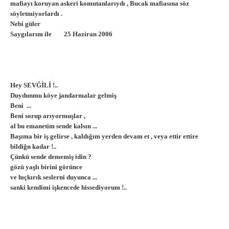
mafiayı koruyan askeri komutanlarıydı , Bucak mafiasına söz
söyletmiyorlardı .
Nebi güler
Saygılarım ile 25 Haziran 2006
Hey SEVĞİLİ !..
Duydunmu köye jandarmalar gelmiş
Beni ...
Beni sorup arıyormuşlar ,
al bu emanetim sende kalsın ...
Başıma bir iş gelirse , kaldığım yerden devam et , veya ettir ettire
bildiğn kadar !..
Çünkü sende dememiş idin ?
gözü yaşlı birini görünce
ve hıçkırık seslerni duyunca ...
sanki kendimi işkencede hissediyorum !..