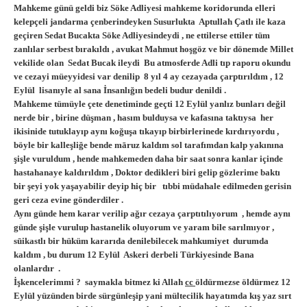
Mahkeme günü geldi biz Söke Adliyesi mahkeme koridorunda elleri
kelepçeli jandarma çenberindeyken Susurlukta Aptullah Çatlı ile kaza
geçiren Sedat Bucakta Söke Adliyesindeydi , ne ettilerse ettiler tüm
zanlılar serbest bırakıldı , avukat Mahmut hoşgöz ve bir dönemde Millet
vekilide olan Sedat Bucak ileydi Bu atmosferde Adli tıp raporu okundu
ve cezayi müeyyidesi var denilip 8 yıl 4 ay cezayada çarptırıldım , 12
Eylül lisanıyle al sana İnsanlığın bedeli budur denildi .
Mahkeme tümüyle çete denetiminde geçti 12 Eylül yanlız bunları değil
nerde bir , birine düşman , hasım bulduysa ve kafasına taktıysa her
ikisinide tutuklayıp aynı koğuşa tıkayıp birbirlerinede kırdırıyordu ,
böyle bir kalleşliğe bende māruz kaldım sol tarafımdan kalp yakınına
şişle vuruldum , hende mahkemeden daha bir saat sonra kanlar içinde
hastahanaye kaldırıldım , Doktor dedikleri biri gelip gözlerime baktı
bir şeyi yok yaşayabilir deyip hiç bir tıbbi müdahale edilmeden gerisin
geri ceza evine gönderdiler .
Aynı günde hem karar verilip ağır cezaya çarptıtılıyorum , hemde aynı
günde şişle vurulup hastanelik oluyorum ve yaram bile sarılmıyor ,
sūikastlı bir hüküm kararıda denilebilecek mahkumiyet durumda
kaldım , bu durum 12 Eylül Askeri derbeli Türkiyesinde Bana
olanlardır .
İşkencelerimmi ? saymakla bitmez ki Allah
cc
öldürmezse öldürmez 12
Eylül yüzünden birde sürgünleşip yani mültecilik hayatımda kış yaz sırt