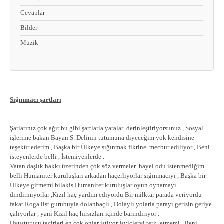
Cevaplar
Bilder
Muzik
Sığınmacı şartları
Şarlarınız çok ağır bu gibi şartlarla yaralar derinleştiriyorsunuz , Sosyal
işlerime bakan Bayan S. Delinin tutumuna diyeceğim yok kendisine
teşekür ederim , Başka bir Ülkeye sığınmak fikrine mecbur ediliyor , Beni
isteyenlerde belli , İstemiyenlerde .
Vatan daşlık hakkı üzerinden çok söz vermeler hayel odu istenmediğim
belli Humaniter kuruluşları arkadan haçerliyorlar sığınmacıyı , Başka bir
Ülkeye gitmemi bilakis Humaniter kuruluşlar oyun oynamayı
dindirmiyorlar ,Kızıl haç yardım ediyordu Bir milktar parada veriyordu
fakat Roga list gurubuyla dolanbaçlı , Dolaylı yolarla parayı gerisin geriye
çalıyorlar , yani Kızıl haç hırsızları içinde barındırıyor .
Uyuşturucu tacirleri en çok onlar istiyor İsviçleryi terk etmemi , Beni