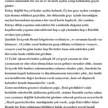
cantası umuzunda bir saz ne ev ne bark açıkta yatıp kalkmakla geçen
günler .
Kolay değilki beş yıl kadar açıkta kalmak ,Üç kez geçe açıkta yattığım
için donma tehlikesi geçirdim , bir defasında geçe içinde barındığım
naylon barınaktan uyanınca her taraf karla kaplıydı , bir yandan
Kürtçe dilini yaşatma mücadelesi bir yandanda doğanın çetin
koşullarında yaşama mücadelesini hep o aşk yüzünden hep o Kürtlük
sevdası için çektim .
Şimdide İsviçrede Resmi belgelerim verilmiyor , ev sorunum kasıtlı var
kılınıyor , 14 yıldır yasal haklarım gasp edilmiş verilmiyor vesayre ,
vesayre yani bu güne kadar hep Devletler bana mücadeleden çekil
dercesine baskı ettiklerini gördüm .
12 Eylül işkencelerinden yaklaşık 26 yıl geçti yazsam ne olur
yazmasam ne olur olan olmuş fakat sırası gelince soranlar oldu , inanın
İsviçrede bile bunları anlatmamdan rahatsız olanlar çıktı , burdada bu
konunun kapalı kalmasını ve duyulmamasını isteyenler çıktı , her halde
ucu kendilerine değer korkusu vardı sanıyorun , hem sol düşünceli
kalemler hemde humaniterler vardı .
Zaten meslekten gezateci olanların çoğu , Beni gördükleri vakit
herhālde seferberlik akıllarına geliyorki , tenime İnsanlık sayfası adına
yazı yazmayı değilde kalemlerini gözüme sokacak pozisyon arıyorlardı
, Alaylı gazetecilerden tanıdığımda çok vardı , çoğu Kürt idiler fakat
Benide bir Kürt olduğumu bildikleri hālde siyasetleri gereği kendi