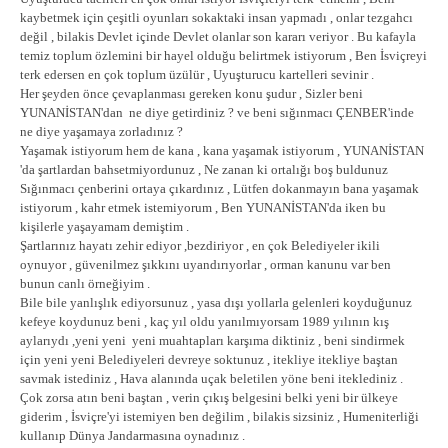
kaybetmek için çeşitli oyunları sokaktaki insan yapmadı , onlar tezgahcı
değil , bilakis Devlet içinde Devlet olanlar son kararı veriyor . Bu kafayla
temiz toplum özlemini bir hayel olduğu belirtmek istiyorum , Ben İsviçreyi
terk edersen en çok toplum üzülür , Uyuşturucu kartelleri sevinir .
Her şeyden önce çevaplanması gereken konu şudur , Sizler beni
YUNANİSTAN'dan ne diye getirdiniz ? ve beni sığınmacı ÇENBER'inde
ne diye yaşamaya zorladınız ?
Yaşamak istiyorum hem de kana , kana yaşamak istiyorum , YUNANİSTAN
'da şartlardan bahsetmiyordunuz , Ne zanan ki ortalığı boş buldunuz
Sığınmacı çenberini ortaya çıkardınız , Lütfen dokanmayın bana yaşamak
istiyorum , kahr etmek istemiyorum , Ben YUNANİSTAN'da iken bu
kişilerle yaşayamam demiştim .
Şartlarınız hayatı zehir ediyor ,bezdiriyor , en çok Belediyeler ikili
oynuyor , güvenilmez şıkkını uyandırıyorlar , orman kanunu var ben
bunun canlı örneğiyim .
Bile bile yanlışlık ediyorsunuz , yasa dışı yollarla gelenleri koyduğunuz
kefeye koydunuz beni , kaç yıl oldu yanılmıyorsam 1989 yılının kış
aylarıydı ,yeni yeni yeni muahtapları karşıma diktiniz , beni sindirmek
için yeni yeni Belediyeleri devreye soktunuz , itekliye itekliye baştan
savmak istediniz , Hava alanında uçak beletilen yöne beni iteklediniz .
Çok zorsa atın beni baştan , verin çıkış belgesini belki yeni bir ülkeye
giderim , İsviçre'yi istemiyen ben değilim , bilakis sizsiniz , Humeniterliği
kullanıp Dünya Jandarmasına oynadınız .