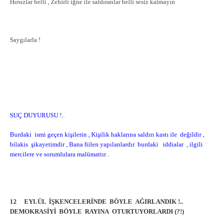
Hırsızlar belli , Zehirli iğne ile saldıranlar belli sesiz kalmayın
Saygılarla !
SUÇ DUYURUSU !..
Burdaki ismi geçen kişilerin , Kişilik haklarına saldırı kastı ile değildir ,
bilakis şikayetimdir , Bana fiilen yapılanlardır burdaki iddialar , ilgili
mercilere ve sorumlulara malümattır .
12 EYLÜL İŞKENCELERİNDE BÖYLE AĞIRLANDIK !..
DEMOKRASİYİ BÖYLE RAYINA OTURTUYORLARDI (?!)