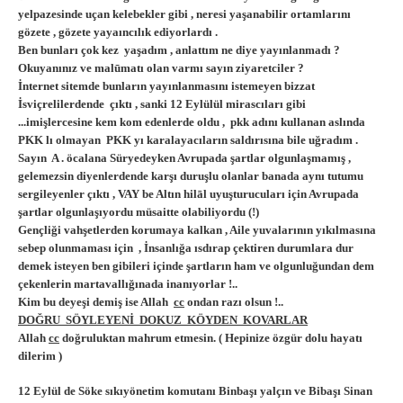
yelpazesinde uçan kelebekler gibi , neresi yaşanabilir ortamlarını
gözete , gözete yayaıncılık ediyorlardı .
Ben bunları çok kez yaşadım , anlattım ne diye yayınlanmadı ?
Okuyanınız ve malūmatı olan varmı sayın ziyaretciler ?
İnternet sitemde bunların yayınlanmasını istemeyen bizzat
İsviçrelilerdende çıktı , sanki 12 Eylülül mirascıları gibi
...imişlercesine kem kom edenlerde oldu , pkk adını kullanan aslında
PKK lı olmayan PKK yı karalayacıların saldırısına bile uğradım .
Sayın A . öcalana Süryedeyken Avrupada şartlar olgunlaşmamış ,
gelemezsin diyenlerdende karşı duruşlu olanlar banada aynı tutumu
sergileyenler çıktı , VAY be Altın hilāl uyuşturucuları için Avrupada
şartlar olgunlaşıyordu müsaitte olabiliyordu (!)
Gençliği vahşetlerden korumaya kalkan , Aile yuvalarının yıkılmasına
sebep olunmaması için , İnsanlığa ısdırap çektiren durumlara dur
demek isteyen ben gibileri içinde şartların ham ve olgunluğundan dem
çekenlerin martavallığınada inanıyorlar !..
Kim bu deyeşi demiş ise Allah
cc
ondan razı olsun !..
DOĞRU SÖYLEYENİ DOKUZ KÖYDEN KOVARLAR
Allah
cc
doğruluktan mahrum etmesin. ( Hepinize özgür dolu hayatı
dilerim )
12 Eylül de Söke sıkıyönetim komutanı Binbaşı yalçın ve Bibaşı Sinan