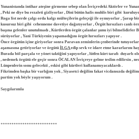
Yunanistanda intihar ateşine girmeme sebep olan İsviçredeki Aktörler ve Yunan
, Peki ne diye bu rezaleti gizliyorlar , Dini bütün halis muhlis biri gibi kuruluyo
Roga list nerde çalgı orda kalgı mülteçilerin geleçeği ile oynuyorlar , Şarap bi
kusursuz biri gibi cehenneme davetiye dağııtıyorlar , Örgüt hırsızları canlı örn
başına gelenler unutulmadı , Kürtlerden örgüt çalanlar şunu iyi bilmelidirler
sürüyorlar , Yani Türkiyenin yapamadığını örgüt hırsızları yapıyor .
Önce örgütün içine giriyorlar sonra Paravan zeminlerin çenberinde tutuyorla
aşamasına getiriyorlar ve örgütü
İLGA
edip sevk ve idare etme kararlarını hay
Burada böl parçala ve yönet taktiğini yapıyorlar , lütfen kürt tarafı duyarlı ol
, nedemek örgütü ele geçir sonra ÖCALAN İsviçreye gelme teslim edilirsin , n
Lünpenlerin sonu gelecekti , eskisi gibi kürtleri kullanamıyacaklardı .
Fikrimden başka bir varlığım yok , Siyasetci değilim fakat vicdansızda değilim
partim yok böyle yaşıyorum .
Saygılarımla
**************************