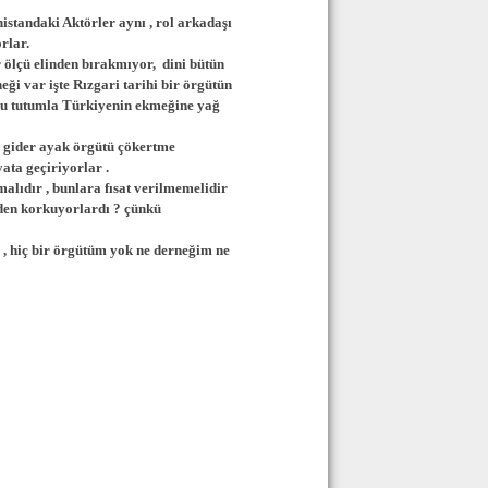
istandaki Aktörler aynı , rol arkadaşı
rlar.
r ölçü elinden bırakmıyor, dini bütün
eği var işte Rızgari tarihi bir örgütün
 Bu tutumla Türkiyenin ekmeğine yağ
r gider ayak örgütü çökertme
ata geçiriyorlar .
malıdır , bunlara fısat verilmemelidir
eden korkuyorlardı ? çünkü
 , hiç bir örgütüm yok ne derneğim ne