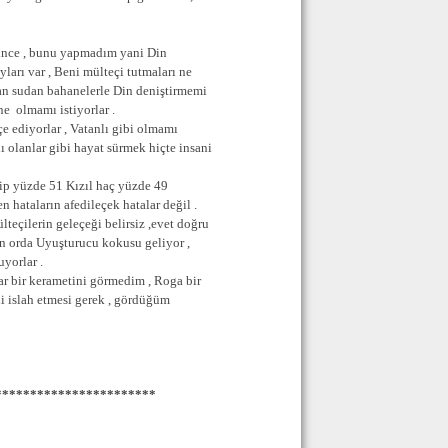
elince , bunu yapmadım yani Din
ları var , Beni mülteçi tutmaları ne
dan sudan bahanelerle Din deniştirmemi
ne olmamı istiyorlar .
çe ediyorlar , Vatanlı gibi olmamı
 olanlar gibi hayat sürmek hiçte insani
rip yüzde 51 Kızıl haç yüzde 49
n hataların afedileçek hatalar değil .
teçilerin geleçeği belirsiz ,evet doğru
en orda Uyuşturucu kokusu geliyor ,
yorlar .
r bir kerametini görmedim , Roga bir
i islah etmesi gerek , gördüğüm
***********************