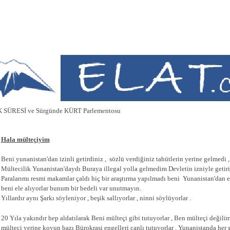
SÜRESİ ve Sürgünde KÜRT Parlementosu
Hala mülteçiyim
Beni yunanistan'dan izinli getirdiniz , sözlü verdiğiniz tahütlerin yerine gelmedi ,
Mültecilik Yunanistan'daydı Buraya illegal yolla gelmedim Devletin izniyle getiri
Paralarımı resmi makamlar çaldı hiç bir araştırma yapılmadı beni Yunanistan'dan 
beni ele alıyorlar bunum bir bedeli var unutmayın.
Yıllardır aynı Şarkı söyleniyor , beşik sallıyorlar , ninni söylüyorlar .
20 Yıla yakındır hep aldatılarak Beni mülteçi gibi tutuyorlar , Ben mülteçi değil
mülteçi yerine koyup bazı Bürokrasi engelleri canlı tutuyorlar , Yunanistanda her şe