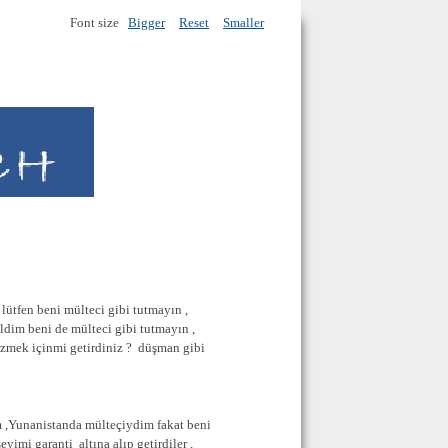
Font size
Bigger
Reset
Smaller
 lütfen beni mülteci gibi tutmayın ,
ldim beni de mülteci gibi tutmayın ,
ezmek içinmi getirdiniz ? düşman gibi
im ,Yunanistanda mülteçiydim fakat beni
yimi garanti altına alıp getirdiler ,