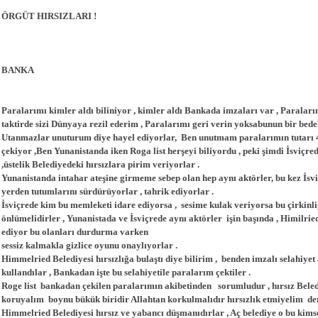
ÖRGÜT HIRSIZLARI !
BANKA
Paralarımı kimler aldı biliniyor , kimler aldı Bankada imzaları var , Paraları
taktirde sizi Dünyaya rezil ederim , Paralarımı geri verin yoksabunun bir bedel
Utanmazlar unuturum diye hayel ediyorlar, Ben unutmam paralarımın tutarı 420
çekiyor ,Ben Yunanistanda iken Roga list herşeyi biliyordu , peki şimdi İsviçre
,üstelik Belediyedeki hırsızlara pirim veriyorlar .
Yunanistanda intahar ateşine girmeme sebep olan hep aynı aktörler, bu kez İsvi
yerden tutumlarını sürdürüyorlar , tahrik ediyorlar .
İsviçrede kim bu memleketi idare ediyorsa , sesime kulak veriyorsa bu çirkinli
önlümelidirler , Yunanistada ve İsviçrede aynı aktörler işin başında , Himilri
ediyor bu olanları durdurma varken
sessiz kalmakla gizlice oyunu onaylıyorlar .
Himmelried Belediyesi hırsızlığa bulaştı diye bilirim , benden imzalı selahiyet a
kullandılar , Bankadan işte bu selahiyetile paralarım çektiler .
Roge list bankadan çekilen paralarımın akibetinden sorumludur , hırsız Beled
koruyalım boynu bükük biridir Allahtan korkulmalıdır hırsızlık etmiyelim de
Himmelried Belediyesi hırsız ve yabancı düşmanıdırlar , Aç belediye o bu kims