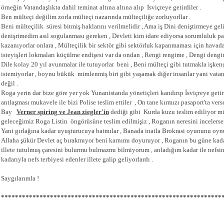
örneğin Vatandaşlıkta dahil teminat altına altına alıp İsviçreye getirdiler .
Ben mülteçi değilim zorla mülteçi nazarında mülteçiliğe zorluyorllar .
Beni mülteçilik süresi bitmiş haklarını verilmelidir , Ama iş Dini deniştirmeye g
denişrimedim asıl sogulanması gereken , Devleti kim idare ediyorsa sorumluluk pay
kazanıyorlar onlara , Mülteçilik bir sektör gibi sektörluk kapanmaması için hava
isteyişleri lokmaları küçülme endişesi var da ondan , Rengi rengime , Dengi dengi
Dile kolay 20 yıl avunmalar ile tutuyorlar beni , Beni mülteçi gibi tutmakla işken
istemiyorlar , boynu bükük mimlenmiş biri gibi yaşamak diğer insanlar yani vatanı
değil .
Roga yerin dar bize göre yer yok Yunanistanda yönetiçleri kandırıp İsviçreye geti
antlaşması mukavele ile bizi Polise teslim ettiler , On tane kırmızı pasaport'ta verse
Bay
Verner spiring ve Jean ziegler'in
dediği gibi Kurda kuzu teslim ediliyor mül
geleceğimiz Roga Listin öngörüsüne teslim edilmişiz , Roganın neresini incelers
Yani gırlağına kadar uyuşturucuya batmılar , Banada inatla Brokrasi oyununu oynu
Allaha şükür Devlet aç bırakmıyor beni karnımı doyuruyor , Roganın bu güne kada
illete tutulmuş çaresini bulurmu bulmazmı bilmiyorum , anladığım kadar ile nefsin
kadarıyla nefs terbiyesi edenler illete galip geliyorlardı .
Saygılarımla !
***************************************************************