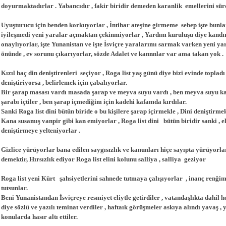
doyurmaktadırlar . Yabancıdır , fakir biridir demeden karanlik emellerini sür
Uyuşturucu için benden korkuyorlar , İntihar ateşine girmeme sebep işte bun
iyileşmedi yeni yaralar açmaktan çekinmiyorlar , Yardım kuruluşu diye kandırı
onaylıyorlar, işte Yunanistan ve işte İsviçre yaralarımı sarmak varken yeni y
önünde , ev sorunu çıkarıyorlar, sözde Adalet ve kannnlar var ama takan yok .
Kızıl haç din deniştirenleri seçiyor , Roga list yaş günü diye bizi evinde toplad
deniştiriyorsa , belirlemek için çabalıyorlar.
Bir şarap masası vardı masada şarap ve meyva suyu vardı , ben meyva suyu kad
şarabı içtiler , ben şarap içmediğim için kadehi kafamda kırdılar.
Sanki Roga list dini bütün biride o bu kişilere şarap içirmekle , Dini deniştirmek
Kana susamış vanpir gibi kan emiyorlar , Roga list dini bütün biridir sanki , el
deniştirmeye yelteniyorlar .
Gizlice yürüyorlar bana edilen saygısızlık ve kanunları hiçe sayıpta yürüyorla
demektir, Hırsızlık ediyor Roga list elini kolunu salliya , salliya geziyor
Roga list yeni Kürt şahsiyetlerini sahnede tutmaya çalışıyorlar , inanç renği
tutsunlar.
Beni Yunanistandan İsviçreye resmiyet eliytle getirdiler , vatandaşlıkta dahil
diye sözlü ve yazılı teminat verdiler , haftaık görüşmeler askıya alındı yavaş ,
konularda hasır altı ettiler.