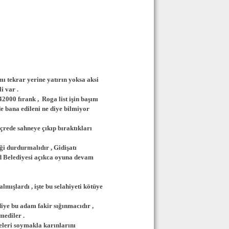
mı tekrar yerine yatırın yoksa aksi
i var .
00 fırank , Roga list işin başını
de bana edileni ne diye bilmiyor
çrede sahneye çıkıp bıraktıkları
ği durdurmalıdır , Gidişatı
ed Belediyesi açıkca oyuna devam
lmışlardı , işte bu selahiyeti kötüye
iye bu adam fakir sığınmacıdır ,
mediler .
eleri soymakla karınlarını