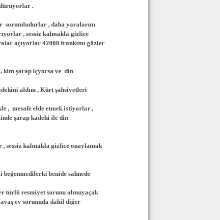
dürüyorlar .
lar sorumludurlar , daha yaralarım
yorlar , sessiz kalmakla gizlice
aralar açıyorlar 42000 frankımı gözler
ı , kim şarap içyorsa ve din
ehini aldım , Kürt şahsiyetleri
le , mesafe elde etmek istiyorlar ,
inde şarap kadehi ile din
r , sessiz kalmakla gizlice onaylamak
mi beğenmedilerki benide sahnede
 her türlü resmiyet sorunu olmuyaçak
 yavaş ev sorunuda dahil diğer