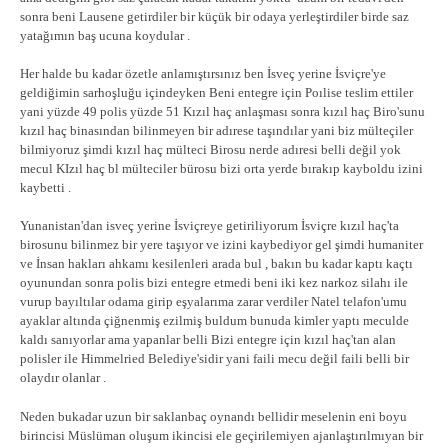
sonra beni Lausene getirdiler bir küçük bir odaya yerleştirdiler birde saz
yatağımın baş ucuna koydular .
Her halde bu kadar özetle anlamıştırsınız ben İsveç yerine İsviçre'ye
geldiğimin sarhoşluğu içindeyken Beni entegre için Poılise teslim ettiler
yani yüzde 49 polis yüzde 51 Kızıl haç anlaşması sonra kızıl haç Biro'sunu
kızıl haç binasından bilinmeyen bir adırese taşındılar yani biz mülteçiler
bilmiyoruz şimdi kızıl haç mülteci Birosu nerde adıresi belli değil yok
mecul KIzıl haç bl mülteciler bürosu bizi orta yerde bırakıp kayboldu izini
kaybetti .
Yunanistan'dan isveç yerine İsviçreye getiriliyorum İsviçre kızıl haç'ta
birosunu bilinmez bir yere taşıyor ve izini kaybediyor gel şimdi humaniter
ve İnsan hakları ahkamı kesilenleri arada bul , bakın bu kadar kaptı kaçtı
oyunundan sonra polis bizi entegre etmedi beni iki kez narkoz silahı ile
vurup bayıltılar odama girip eşyalarıma zarar verdiler Natel telafon'umu
ayaklar altında çiğnenmiş ezilmiş buldum bunuda kimler yaptı meculde
kaldı sanıyorlar ama yapanlar belli Bizi entegre için kızıl haç'tan alan
polisler ile Himmelried Belediye'sidir yani faili mecu değil faili belli bir
olaydır olanlar .
Neden bukadar uzun bir saklanbaç oynandı bellidir meselenin eni boyu
birincisi Müslüman oluşum ikincisi ele geçirilemiyen ajanlaştırılmıyan bir