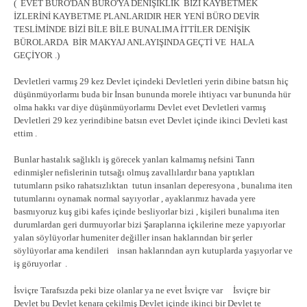
( EVET BÜRO'DAN BÜRO'YA DENİŞİKLİK BİZİ KAYBETMEK
İZLERİNİ KAYBETME PLANLARIDIR HER YENİ BÜRO DEVİR
TESLİMİNDE BİZİ BİLE BİLE BUNALIMA İTTİLER DENİŞİK
BÜROLARDA BİR MAKYAJ ANLAYIŞINDA GEÇTİ VE HALA
GEÇİYOR .)
Devletleri varmış 29 kez Devlet içindeki Devletleri yerin dibine batsın hiç
düşünmüyorlarmı buda bir İnsan bununda morele ihtiyacı var bununda hür
olma hakkı var diye düşünmüyorlarmı Devlet evet Devletleri varmış
Devletleri 29 kez yerindibine batsın evet Devlet içinde ikinci Devleti kast
ettim .
Bunlar hastalık sağlıklı iş görecek yanları kalmamış nefsini Tanrı
edinmişler nefislerinin tutsağı olmuş zavallılardır bana yaptıkları
tutumların psiko rahatsızlıktan tutun insanları deperesyona , bunalıma iten
tutumlarını oynamak normal sayıyorlar , ayaklarımız havada yere
basmıyoruz kuş gibi kafes içinde besliyorlar bizi , kişileri bunalıma iten
durumlardan geri durmuyorlar bizi Şaraplarına içkilerine meze yapıyorlar
yalan söylüyorlar humeniter değiller insan haklarından bir şerler
söylüyorlar ama kendileri insan haklarından ayrı kutuplarda yaşıyorlar ve
iş göruyorlar .
İsviçre Tarafsızda peki bize olanlar ya ne evet İsviçre var İsviçre bir
Devlet bu Devlet kenara çekilmiş Devlet içinde ikinci bir Devlet te