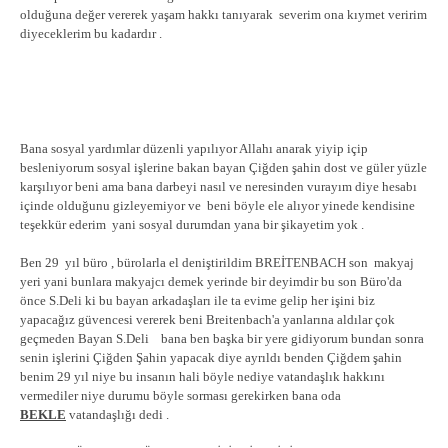
olduğuna değer vererek yaşam hakkı tanıyarak severim ona kıymet veririm
diyeceklerim bu kadardır .
Bana sosyal yardımlar düzenli yapılıyor Allahı anarak yiyip içip
besleniyorum sosyal işlerine bakan bayan Çiğden şahin dost ve güler yüzle
karşılıyor beni ama bana darbeyi nasıl ve neresinden vurayım diye hesabı
içinde olduğunu gizleyemiyor ve beni böyle ele alıyor yinede kendisine
teşekkür ederim yani sosyal durumdan yana bir şikayetim yok .
Ben 29 yıl büro , bürolarla el deniştirildim BREİTENBACH son makyaj
yeri yani bunlara makyajcı demek yerinde bir deyimdir bu son Büro'da
önce S.Deli ki bu bayan arkadaşları ile ta evime gelip her işini biz
yapacağız güvencesi vererek beni Breitenbach'a yanlarına aldılar çok
geçmeden Bayan S.Deli bana ben başka bir yere gidiyorum bundan sonra
senin işlerini Çiğden Şahin yapacak diye ayrıldı benden Çiğdem şahin
benim 29 yıl niye bu insanın hali böyle nediye vatandaşlık hakkını
vermediler niye durumu böyle sorması gerekirken bana oda
BEKLE
vatandaşlığı dedi .