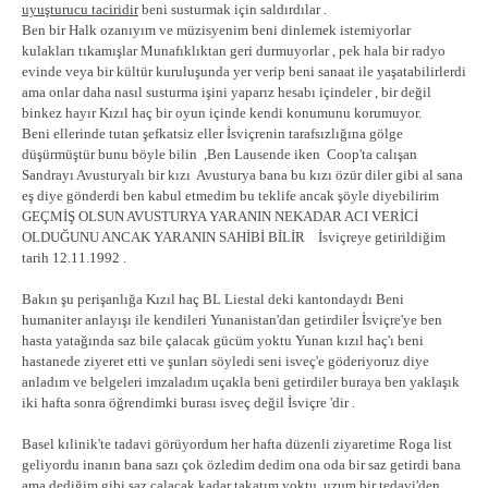
uyuşturucu taciridir
beni susturmak için saldırdılar .
Ben bir Halk ozanıyım ve müzisyenim beni dinlemek istemiyorlar
kulakları tıkamışlar Munafıklıktan geri durmuyorlar , pek hala bir radyo
evinde veya bir kültür kuruluşunda yer verip beni sanaat ile yaşatabilirlerdi
ama onlar daha nasıl susturma işini yaparız hesabı içindeler , bir değil
binkez hayır Kızıl haç bir oyun içinde kendi konumunu korumuyor.
Beni ellerinde tutan şefkatsiz eller İsviçrenin tarafsızlığına gölge
düşürmüştür bunu böyle bilin ,Ben Lausende iken Coop'ta calışan
Sandrayı Avusturyalı bir kızı Avusturya bana bu kızı özür diler gibi al sana
eş diye gönderdi ben kabul etmedim bu teklife ancak şöyle diyebilirim
GEÇMİŞ OLSUN AVUSTURYA YARANIN NEKADAR ACI VERİCİ
OLDUĞUNU ANCAK YARANIN SAHİBİ BİLİR İsviçreye getirildiğim
tarih 12.11.1992 .
Bakın şu perişanlığa Kızıl haç BL Liestal deki kantondaydı Beni
humaniter anlayışı ile kendileri Yunanistan'dan getirdiler İsviçre'ye ben
hasta yatağında saz bile çalacak gücüm yoktu Yunan kızıl haç'ı beni
hastanede ziyeret etti ve şunları söyledi seni isveç'e göderiyoruz diye
anladım ve belgeleri imzaladım uçakla beni getirdiler buraya ben yaklaşık
iki hafta sonra öğrendimki burası isveç değil İsviçre 'dir .
Basel kılinik'te tadavi görüyordum her hafta düzenli ziyaretime Roga list
geliyordu inanın bana sazı çok özledim dedim ona oda bir saz getirdi bana
ama dediğim gibi saz çalacak kadar takatım yoktu uzum bir tedavi'den