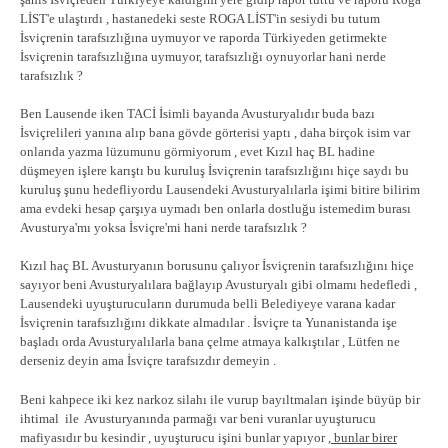
şahıs İsviçreden Türkiyeye kaldığım yere gidip rapor tuttu ve raporu Roga
LİST'e ulaştırdı , hastanedeki seste ROGA LİST'in sesiydi bu tutum
İsviçrenin tarafsızlığına uymuyor ve raporda Türkiyeden getirmekte
İsviçrenin tarafsızlığına uymuyor, tarafsızlığı oynuyorlar hani nerde
tarafsızlık ?
Ben Lausende iken TACİ İsimli bayanda Avusturyalıdır buda bazı
İsviçrelileri yanına alıp bana gövde görterisi yaptı , daha birçok isim var
onlarıda yazma lüzumunu görmiyorum , evet Kızıl haç BL hadine
düşmeyen işlere karıştı bu kuruluş İsviçrenin tarafsızlığını hiçe saydı bu
kuruluş şunu hedefliyordu Lausendeki Avusturyalılarla işimi bitire bilirim
ama evdeki hesap çarşıya uymadı ben onlarla dostluğu istemedim burası
Avusturya'mı yoksa İsviçre'mi hani nerde tarafsızlık ?
Kızıl haç BL Avusturyanın borusunu çalıyor İsviçrenin tarafsızlığını hiçe
sayıyor beni Avusturyalılara bağlayıp Avusturyalı gibi olmamı hedefledi ,
Lausendeki uyuşturucuların durumuda belli Belediyeye varana kadar
İsviçrenin tarafsızlığını dikkate almadılar . İsviçre ta Yunanistanda işe
başladı orda Avusturyalılarla bana çelme atmaya kalkıştılar , Lütfen ne
derseniz deyin ama İsviçre tarafsızdır demeyin .
Beni kahpece iki kez narkoz silahı ile vurup bayıltmaları işinde büyüp bir
ihtimal ile Avusturyanında parmağı var beni vuranlar uyuşturucu
mafiyasıdır bu kesindir , uyuşturucu işini bunlar yapıyor ,
bunlar birer