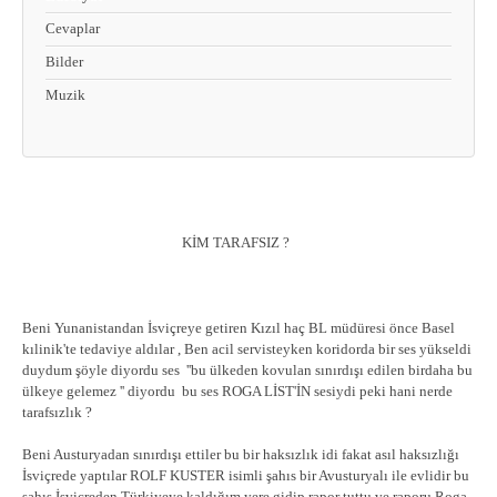
Cevaplar
Bilder
Muzik
KİM TARAFSIZ ?
Beni Yunanistandan İsviçreye getiren Kızıl haç BL müdüresi önce Basel
kılinik'te tedaviye aldılar , Ben acil servisteyken koridorda bir ses yükseldi
duydum şöyle diyordu ses ''bu ülkeden kovulan sınırdışı edilen birdaha bu
ülkeye gelemez '' diyordu bu ses ROGA LİST'İN sesiydi peki hani nerde
tarafsızlık ?
Beni Austuryadan sınırdışı ettiler bu bir haksızlık idi fakat asıl haksızlığı
İsviçrede yaptılar ROLF KUSTER isimli şahıs bir Avusturyalı ile evlidir bu