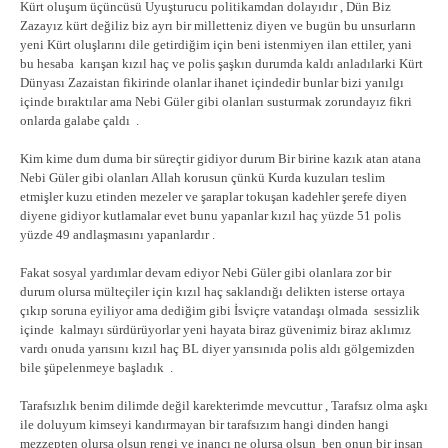
Kürt oluşum üçüncüsü Uyuşturucu politikamdan dolayıdır , Dün Biz
Zazayız kürt değiliz biz ayrı bir milletteniz diyen ve bugün bu unsurların
yeni Kürt oluşlarını dile getirdiğim için beni istenmiyen ilan ettiler, yani
bu hesaba karışan kızıl haç ve polis şaşkın durumda kaldı anladılarki Kürt
Dünyası Zazaistan fikirinde olanlar ihanet içindedir bunlar bizi yanılgı
içinde bıraktılar ama Nebi Güler gibi olanları susturmak zorundayız fikri
onlarda galabe çaldı .
Kim kime dum duma bir süreçtir gidiyor durum Bir birine kazık atan atana
Nebi Güler gibi olanları Allah korusun çünkü Kurda kuzuları teslim
etmişler kuzu etinden mezeler ve şaraplar tokuşan kadehler şerefe diyen
diyene gidiyor kutlamalar evet bunu yapanlar kızıl haç yüzde 51 polis
yüzde 49 andlaşmasını yapanlardır .
Fakat sosyal yardımlar devam ediyor Nebi Güler gibi olanlara zor bir
durum olursa mülteçiler için kızıl haç saklandığı delikten isterse ortaya
çıkıp soruna eyiliyor ama dediğim gibi İsviçre vatandaşı olmada sessizlik
içinde kalmayı sürdürüyorlar yeni hayata biraz güvenimiz biraz aklımız
vardı onuda yarısını kızıl haç BL diyer yarısınıda polis aldı gölgemizden
bile şüpelenmeye başladık .
Tarafsızlık benim dilimde değil karekterimde mevcuttur , Tarafsız olma aşkı
ile doluyum kimseyi kandırmayan bir tarafsızım hangi dinden hangi
mezzepten olursa olsun rengi ve inancı ne olursa olsun ben onun bir insan