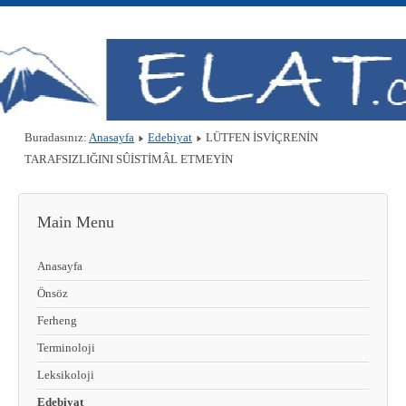
Buradasınız:
Anasayfa
Edebiyat
LÜTFEN İSVİÇRENİN
TARAFSIZLIĞINI SÛİSTİMÂL ETMEYİN
Main Menu
Anasayfa
Önsöz
Ferheng
Terminoloji
Leksikoloji
Edebiyat