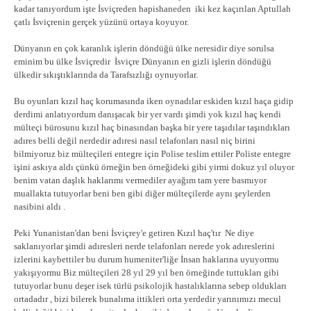
kadar tanıyordum işte İsviçreden hapishaneden iki kez kaçırılan Aptullah
çatlı İsviçrenin gerçek yüzünü ortaya koyuyor.
Dünyanın en çok karanlık işlerin döndüğü ülke neresidir diye sorulsa
eminim bu ülke İsviçredir İsviçre Dünyanın en gizli işlerin döndüğü
ülkedir sıkıştıklarında da Tarafsızlığı oynuyorlar.
Bu oyunları kızıl haç korumasında iken oynadılar eskiden kızıl haça gidip
derdimi anlatıyordum danışacak bir yer vardı şimdi yok kızıl haç kendi
mülteçi bürosunu kızıl haç binasından başka bir yere taşıdılar taşındıkları
adıres belli değil nerdedir adıresi nasıl telafonları nasıl niç birini
bilmiyoruz biz mülteçileri entegre için Polise teslim ettiler Poliste entegre
işini askıya aldı çünkü örneğin ben örneğideki gibi yirmi dokuz yıl oluyor
benim vatan daşlık haklarımı vermediler ayağım tam yere basmıyor
muallakta tutuyorlar beni ben gibi diğer mülteçilerde aynı şeylerden
nasibini aldı .
Peki Yunanistan'dan beni İsviçrey'e getiren Kızıl haç'tır Ne diye
saklanıyorlar şimdi adıresleri nerde telafonları nerede yok adıreslerini
izlerini kaybettiler bu durum humeniter'liğe İnsan haklarına uyuyormu
yakışıyormu Biz mülteçileri 28 yıl 29 yıl ben örneğinde tuttukları gibi
tutuyorlar bunu deşer isek türlü psikolojik hastalıklarına sebep oldukları
ortadadır , bizi bilerek bunalıma ittikleri orta yerdedir yarınımızı mecul