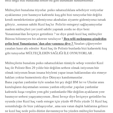
belli değil bizi bunalıma itenler bu gibi durumları sürdürenlerdir .
Mülteçileri bunalıma itiyorlar psiko rahatsızlıklara sebebiyet veriyorlar
ayaklarımız yere basmıyor kafesteki kuş gibi bizi tutuyorlar hür değiliz
kendi memleketimize gidemiyoruz akrabaları ziyarete gidemiyoruz tutsak
gibiyiz , sorunun sahibi Kızıl haç'tır Polis'tir entegreyi sağlayamıyorlar
madem mülteçileri yer yurd sahibi yapmak zordu ne diye beni
Yunanistan'dan İsviçreye getirdiniz ? ne diye şimdi kızıl haç mülteçiler
Bürosu bilinmeyen bir adıreste tutuluyor ?
Ben telli mektupmu göndedim
gelin beni Yunaniastan 'dan alın yanınıza diye ?
Yasaları çiğneyenler
yasaları hasır altı edenler Kızıl haç ile Polistir bunlarda bizi kafaesteki kuş
gibi tutuyorlar MÜLTEÇİLERİN SAĞLIĞI İLE OYNUYORLAR .
Mülteçilerin bunalımı psiko rahatsızlıkları tümüyle sebep verenler Kızıl
haç ile Polistir Ben 29 yıldır hür değilim serbest olmak istiyorum hür
olmak istiyorum İnsan insana böylemi yapar insan haklarından söz etmeye
hakları yoktur humeniteriz diye Dünyayı kandırmasınlar .
Bana yapılan yardımlar öyle sıradan bir şey değil BM ler ve Uluslar arası
kuruluşların dayatmaları sonrası yardım ediyorlar ,yapılan yardımlar
kafesteki kuşa verşilen yem gibi yardımlardır Hür değilim ayaklarım yere
basmıyor serbest yaşayamıyorum , Beni İsveçe diye İsviçreye getirdiler bu
oyunda yine Kızıl haç vardı entegre için yüzde 49 Polis yüzde 51 Kızıl haç
sorumluluğu ile bize yaklaşoyorlar , ama sıra vatan daşlık haklarına gelince
ne kızıl haç nede polis dürüst davranmıyor bu yüzden mülteçiler bunalım