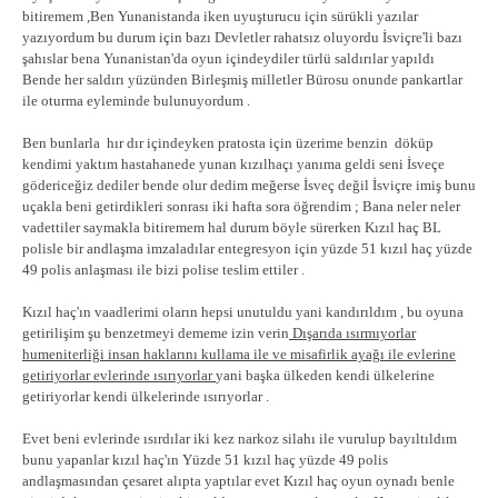
bitiremem ,Ben Yunanistanda iken uyuşturucu için sürükli yazılar
yazıyordum bu durum için bazı Devletler rahatsız oluyordu İsviçre'li bazı
şahıslar bena Yunanistan'da oyun içindeydiler türlü saldırılar yapıldı
Bende her saldırı yüzünden Birleşmiş milletler Bürosu onunde pankartlar
ile oturma eyleminde bulunuyordum .
Ben bunlarla hır dır içindeyken pratosta için üzerime benzin döküp
kendimi yaktım hastahanede yunan kızılhaçı yanıma geldi seni İsveçe
gödericeğiz dediler bende olur dedim meğerse İsveç değil İsviçre imiş bunu
uçakla beni getirdikleri sonrası iki hafta sora öğrendim ; Bana neler neler
vadettiler saymakla bitiremem hal durum böyle sürerken Kızıl haç BL
polisle bir andlaşma imzaladılar entegresyon için yüzde 51 kızıl haç yüzde
49 polis anlaşması ile bizi polise teslim ettiler .
Kızıl haç'ın vaadlerimi oların hepsi unutuldu yani kandırıldım , bu oyuna
getirilişim şu benzetmeyi dememe izin verin
Dışarıda ısırmıyorlar
humeniterliği insan haklarını kullama ile ve misafirlik ayağı ile evlerine
getiriyorlar evlerinde ısırıyorlar
yani başka ülkeden kendi ülkelerine
getiriyorlar kendi ülkelerinde ısırıyorlar .
Evet beni evlerinde ısırdılar iki kez narkoz silahı ile vurulup bayıltıldım
bunu yapanlar kızıl haç'ın Yüzde 51 kızıl haç yüzde 49 polis
andlaşmasından çesaret alıpta yaptılar evet Kızıl haç oyun oynadı benle