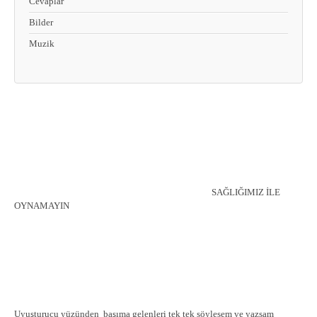
Cevaplar
Bilder
Muzik
SAĞLIĞIMIZ İLE
OYNAMAYIN
Uyuşturucu yüzünden başıma gelenleri tek tek söylesem ve yazsam