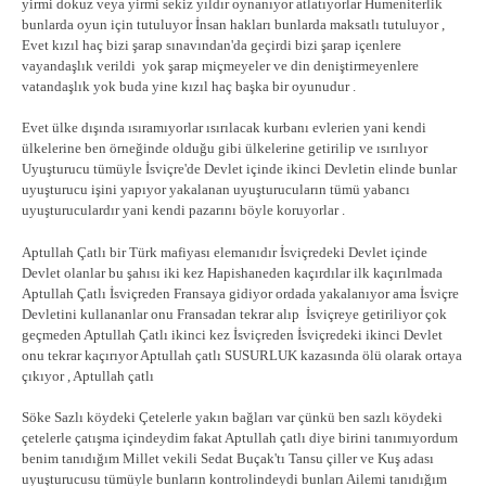
yirmi dokuz veya yirmi sekiz yıldır oynanıyor atlatıyorlar Humeniterlik
bunlarda oyun için tutuluyor İnsan hakları bunlarda maksatlı tutuluyor ,
Evet kızıl haç bizi şarap sınavından'da geçirdi bizi şarap içenlere
vayandaşlık verildi yok şarap miçmeyeler ve din deniştirmeyenlere
vatandaşlık yok buda yine kızıl haç başka bir oyunudur .
Evet ülke dışında ısıramıyorlar ısırılacak kurbanı evlerien yani kendi
ülkelerine ben örneğinde olduğu gibi ülkelerine getirilip ve ısırılıyor
Uyuşturucu tümüyle İsviçre'de Devlet içinde ikinci Devletin elinde bunlar
uyuşturucu işini yapıyor yakalanan uyuşturucuların tümü yabancı
uyuşturuculardır yani kendi pazarını böyle koruyorlar .
Aptullah Çatlı bir Türk mafiyası elemanıdır İsviçredeki Devlet içinde
Devlet olanlar bu şahısı iki kez Hapishaneden kaçırdılar ilk kaçırılmada
Aptullah Çatlı İsviçreden Fransaya gidiyor ordada yakalanıyor ama İsviçre
Devletini kullananlar onu Fransadan tekrar alıp İsviçreye getiriliyor çok
geçmeden Aptullah Çatlı ikinci kez İsviçreden İsviçredeki ikinci Devlet
onu tekrar kaçırıyor Aptullah çatlı SUSURLUK kazasında ölü olarak ortaya
çıkıyor , Aptullah çatlı
Söke Sazlı köydeki Çetelerle yakın bağları var çünkü ben sazlı köydeki
çetelerle çatışma içindeydim fakat Aptullah çatlı diye birini tanımıyordum
benim tanıdığım Millet vekili Sedat Buçak'tı Tansu çiller ve Kuş adası
uyuşturucusu tümüyle bunların kontrolindeydi bunları Ailemi tanıdığım