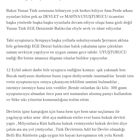
Bakın Yunan Türk sorununu bilmeyen yok herkes biliyor Ama Perde arkası
oyunları bilen pek az DEVLET ve MAFİYA UYUŞTURUCU ticaretini
başka yönlerde başka başka oyunlarla devam ediyor oluşu bana gizli değil
Yunan Türk EGE Denizinde Balıkcılar eliyle sevk ve idare ediyorlar .
Tabi uyuşturucu Avrupaya başka yollarla sokuluyorsada Şeytanın aklına
bile gelmediği EGE Denizi balıkcıları balık yakalama işine çıktıkları
zaman sevkiyat yapılıyor en uygun zaman gece tabiki UYUŞTURUCU
trafiği Bir birine amansız düşman olanlar birlikte yapıyorlar .
12 Eylül askeri darbe bile uyuştucu trafiğine kırmızı ışık yakmadı ben
Bucak mafyasını durdurun bunu yapın dediysemde inanmadılar bende izin
verin uyuşturucuyu ortaya çıkarayım teklifimi samimi bulmadılar ,
istemiye istemiye bana izin verdiler ,Bende onlardan iki kilo 300 gram
uyuşturucuyu almadan önce para seri numaraları alınmış parayı kullandım
ve Söke sıkı yönetim komutanlığına teslim ettim .
Devletin işine karıştığım için bana hem içer hem satar suçlaması ile
yagılayıp sekiz sene dört aya mahkum ettiler evet bunu hukuk devleti
yaptı , Milyonlarca Kürt halkına hukuk vermiyenler hukuk devleti diye
çalım ata ata yol yürüyorlar , Türk Devletinin Adil bir Devlet olmadığı
Belli Biz Kürtlerin çağa uygun bir hayatı kavuşmanın tek yolu Kendi