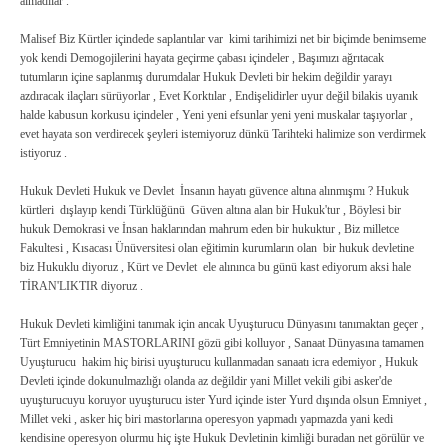
almadılar .
Malisef Biz Kürtler içindede saplantılar var kimi tarihimizi net bir biçimde benimseme
yok
kendi Demogojilerini hayata geçirme çabası içindeler , Başımızı ağrıtacak
tutumların içine saplanmış durumdalar Hukuk Devleti bir hekim değildir yarayı
azdıracak ilaçları sürüyorlar , Evet Korktılar , Endişelidirler uyur değil bilakis uyanık
halde kabusun korkusu içindeler , Yeni yeni efsunlar yeni yeni muskalar taşıyorlar ,
evet hayata son verdirecek şeyleri istemiyoruz dünkü Tarihteki halimize son verdirmek
istiyoruz .
Hukuk Devleti Hukuk ve Devlet İnsanın hayatı güvence altına alınmışmı ? Hukuk
kürtleri dışlayıp kendi Türklüğünü Güven altına alan bir Hukuk'tur , Böylesi bir
hukuk Demokrasi ve İnsan haklarından mahrum eden bir hukuktur , Biz milletce
Fakultesi , Kısacası Ünüversitesi olan eğitimin kurumların olan bir hukuk devletine
biz Hukuklu diyoruz , Kürt ve Devlet ele alınınca bu günü kast ediyorum aksi hale
TİRAN'LIKTIR diyoruz .
Hukuk Devleti kimliğini tanımak için ancak Uyuşturucu Dünyasını tanımaktan geçer ,
Türt Emniyetinin MASTORLARINI gözü gibi kolluyor , Sanaat Dünyasına tamamen
Uyuşturucu hakim hiç birisi uyuşturucu kullanmadan sanaatı icra edemiyor , Hukuk
Devleti içinde dokunulmazlığı olanda az değildir yani Millet vekili gibi asker'de
uyuşturucuyu koruyor uyuşturucu ister Yurd içinde ister Yurd dışında olsun Emniyet ,
Millet veki , asker hiç biri mastorlarına operesyon yapmadı yapmazda yani kedi
kendisine operesyon olurmu hiç işte Hukuk Devletinin kimliği buradan net görülür ve