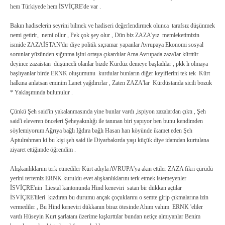
hem Türkiyede hem İSVİÇRE'de var .
Bakın hadiselerin seyrini bilmek ve hadiseri değerlendirmek olunca tarafsız düşünmek
nemi getirir, nemi ollur , Pek çok şey olur , Dün biz ZAZA'yız memleketimizin
ismide ZAZAİSTAN'dır diye politik sıçramar yapanlar Avrupaya Ekonomi sosyal
sorunlar yüzünden sığınma işini ortaya çıkardılar Ama Avrupada zaza'lar kürttür
deyince zazaistan düşünceli olanlar bizde Kürdüz demeye başladılar , pkk lı olmaya
başlıyanlar birde ERNK oluşumunu kurdular bunların diğer keyiflerini tek tek Kürt
halkına anlatsan eminim Lanet yağdırırlar , Zaten ZAZA'lar Kürdüstanda sicili bozuk
* Yaklaşmında bulunulur .
Çünkü Şeh said'in yakalanmasında yine bunlar vardı ,ispiyon zazalardan çıktı , Şeh
said'i eleveren önceleri Şeheyakınlığı ile tanınan biri yapıyor ben bunu kendimden
söylemiyorum Ağrıya bağlı Iğdıra bağlı Hasan han köyünde ikamet eden Şeh
Aptulrahman ki bu kişi şeh said ile Diyarbakırda yaşı küçük diye idamdan kurtulana
ziyaret ettiğimde öğrendim .
Alışkanlıklarını terk etmediler Kürt adıyla AVRUPA'ya akın ettiler ZAZA fikri çürüdü
yerini tertemiz ERNK kuruldu evet alışkanlıklarını terk etmek istemeyenler
İSVİÇRE'nin Liestal kantonunda Hind keneviri satan bir dükkan açtılar
İSVİÇRE'lileri kızdıran bu durumu ançak çoçuklarını o semte girip çıkmalarına izin
vermediler , Bu Hind keneviri dükkanın biraz ötesinde Ahım vahım ERNK 'eliler
vardı Hüseyin Kurt şarlatanı üzerime kışkırttılar bundan netiçe almıyanlar Benim