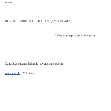
selam .
HUKUK KÜRKÜ İLE DOLAŞAN ŞEYTANLAR !
* Zazaların hepsi kast edilmemiştir
Özgürlüğe susamış halim ile saygılarımı sunarım .
www.elat.ch
Nebi Güler