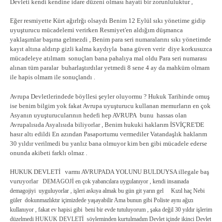
Devleti kendi kendine idare düzeni olması hayati bir zorunluluktur ,
Eğer resmiyette Kürt ağırlrğı olsaydı Benim 12 Eylül sıkı yönetime gidip
uyuşturucu mücadelemi verirken Resmiyet'en aldığım düşmanca
yaklaşımlar başıma gelmezdi , Benim para seri numaralarını sıkı yönetimde
kayıt altına aldırıp gizli kalma kaydıyla bana güven verir diye korkusuzca
mücadeleye atılmam sonuçları bana pahalıya mal oldu Para seri numarası
alınan tüm paralar buharlaştırdılar yetmedi 8 sene 4 ay da mahküm olmam
ile hapis olmam ile sonuçlandı .
Avrupa Devletlerindede böyllesi şeyler oluyormu ? Hukuk Tarihinde omuş
ise benim bilgim yok fakat Avrupa uyuşturucu kullanan memurların en çok
Asyanın uyuşturucularının hedefi hep AVRUPA bunu hassas olan
Avrupalısıda Asyalısıda biliyorlar , Benim hukuki haklarım İSVİÇRE'DE
hasır altı edildi En azından Pasaportumu vermediler Vatandaşlık haklarım
30 yıldır verilmedi bu yanlız bana olmuyor kim ben gibi mücadele ederse
onunda akibeti farklı olmaz .
HUKUK DEVLETİ varmı AVRUPADA YOLUNU BULDUYSA illegale baş
vuruyorlar
DEMAGOJİ en çok yabancılara uygulanıyor , kendi insaınada
demagojiyi uyguluyorlar , işleri askıya almak bu gün git yarın gel Kızıl haç Nebi
güler dokunmazlıktır içimizdede yaşayabilir Ama bunun gibi Poliste aynı ağızı
kullanıyor , fakat ev hapisi gibi beni bir evde tutuluyorum , şaka değil 30 yıldır işlerim
düzelmedi HUKUK DEVLETİ söyleminden kurtulmadım Devlet içinde ikinci Devlet