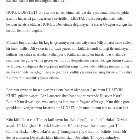
havadan sudan biri olmadığımı anladılar .
HUKUK DEVLETİ bir yaz boz tahtası olmamalı yasalar yaşatılmalı beni 30 yıldır
işlerimi hallaç işi gibi paçarvaya çevirdiler , LİESTAL Polisi sorgulanmalı neden
benden rahatsız oldular HUKUK Devletinde değilmiyiz , Yasalar Uyuşturucu için her
kanton hem fikir değilmi ?
Müsade buyurun size bir kaç iç içe soruyu sormak istiyorum Milyonlarla ifade edilen
bir halk , millet Dili yakın tarihimizde yasak idi , kültürü kendi kimliği ile anılmayan ,
kültürü başkaları tarafından kullanıyor o Kültürün sahipleri tutsak , baskı altında
sıkıntısız ne günü var ne gecesi var biri bu despota son verdirmek için Sazını sözünü
ve Dilimiz kimliğimiz diye çırpınan milletin aşığı ülkesinden edilmiş mülteçi olmuş
ne evi var nede işi açlığını sineye çekmiş sıkınttılı yaşamaya alışmış birine kim saldırır
? kimmi ? düşmanlık yapalar elbette .
Sorunun çevabını hissediyorum elbette hasım olan yapar, İşte bunu HÜSEYİN
KURT gibileri yapar , Ben Lausende iken bana sıkıntı verende Hüseyin Kurt'tu
Bunun Kürt davası için ayaklandığına kim inanır YaşantısıTürkçe , Kürt diline göre
çoçuklarını yetiştirmiyor kısacası bir LÜNPEN gibi onun bunun için takla atan biri .
Kürt kültürü en çok Türkler kullanıyor bu sözünü ettiğimiz kültürü Hukuk Devleti
ançak Türkler içindir Hukuk Devletinde Kürtlere yaşam hakkı tanımıyor Türk
Cumhur Başkan Diyarbakır'da aptığı konuşmada şöyle diyordu Kürtler başka bir
devlet aramasın Diyarbakırlılara hitaben sizin Devletiniz Türkiye cumhuriyeti