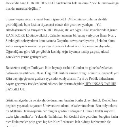
Devletidir hane HUKUK DEVLETİ Kürtlere bir hak tanıdımı ? peki bu martavallığa
inanda martaval değilmi ?
Siyaset yapmıyorum siyaset benim işim değil ,
Milletinin sorunlarını ele dile
getirildiğinde bu o kişinin
siyasetci
olarak dile getirmek yanlıştır
, Yol
arkadaşlarımızı iyi tanıyalım KÜRT Bayrağı ilk kez Ağrı Celali isyanlarında Ağrının
KANİ KORK köyünde dikildi , Celaliler amansız bir savaş veriyordu İhsan Nori ,
Sımko gibi sahsiyetlerin komutasında Özgürlük savaşı veriliyordu , Peki bu ölüm
kalım savaşında zazalar ne yapıyordu sessiz kalmakla gizlice neyi onaylıyordu ,
Öğrendiğime göre Ali şer gibi bir kaç kişi Ağrı isyanına katılıp çarpışıp ulusal
görevlerini yerine getiriyorlardı .
Bu sözünü ettiğim Tarih yani Kürt bayrağı tarihi o Günden bu güne hafızalardan
hafızalara yaşatılırken Ulusal Özgürlük tarihini sinsice duygu sömürüsü yaparak yeni
Kürt bayrağı çiyenler gizlice saygısızlık etmiyorlarmı ? işte bu Politik ihtiraslarını
hayata geçirmek istekleri kabul edilecek bir durum değildir
HEY İNSAN TARİHE
SAYGILI OL .
Görünen alçaklarda ve zirvelerde durumun bazıları bunlar ,Hey Hukuk Devleti ben
özgürce yaşamak istiyorum Ünüversitem olsun , Akademim olsun Ben milyonlarca
bir Milletim Demogojilerin her rengini gördük Erdoğanın Hukuk Devleti söylemi
bizler için muallak'tır Yukarıda Tarihimizin bir Kesitini dile getirdim , bu güne kadar
nice Hükümetler gelip geçti hiç biri Kürt Realitesini laik olduğu bir biçimde ele