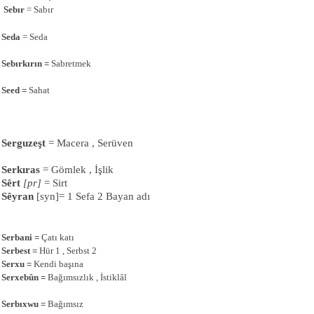
Sebır
= Sabır
Seda
= Seda
Sebırkırın =
Sabretmek
Seed =
Sahat
Serguzeşt
= Macera , Serüven
Serkıras
= Gömlek , İşlik
S
êrt
[pr]
= Sirt
Sêyran
[syn]= 1 Sefa 2 Bayan ad
ı
Serbani
=
Çatı katı
Serbest
=
Hür 1 , Serbst 2
Serxu
=
Kendi başına
Serxeb
ûn
=
Bağımsızlık , İstiklâl
Serbıxwu =
Bağımsız