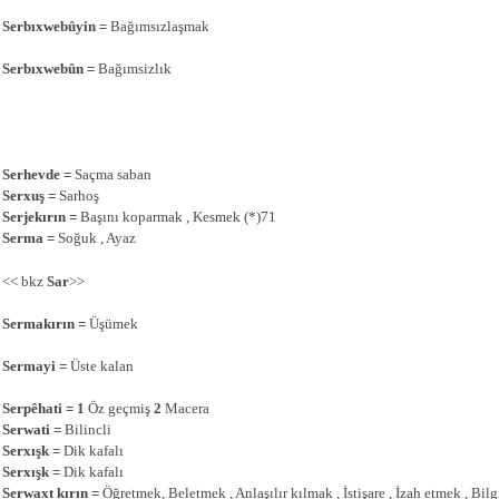
Serbıxwebûyin =
Bağımsızlaşmak
Serbıxwebûn =
Bağımsizlık
Serhevde
=
Saçma saban
Serxuş
=
Sarhoş
Serjekırın
=
Başını koparmak , Kesme
k (*)71
Serma =
Soğuk , Ayaz
<< bkz
Sar
>>
Sermakırın =
Üşümek
Sermayi
=
Üste kalan
Serpêhati = 1
Öz geçmiş
2
Macera
Serwati =
Bilincli
Serxışk
=
Dik kafalı
Serxışk
=
Dik kafalı
Serwaxt kırın
=
Öğretmek, Beletmek
, Anlaşılır kılmak , İstişare , İzah etmek , Bi