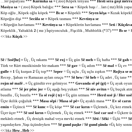
…ler papatyası ***
Kurmıka sa =
(
zoo
) Köpek tenyası ***
Hesti sera goşt mêrr
Masiya sa
= (
zoo
) Köpek balığıc ***
Sera sa
= Köpek başı /…ları ( mz) İtlik yap
Köp oğlu , Köpek oğlu köpek ***
Bı se =
Köpekli ***
Seyen kêşa =
Kızak köpekl
Köpeğin dişi ***
Secûla se =
Köpek tasması ***
Kevtinya se
=
Köpeğin havlaması ***
Kevtinya sa =
Köpeklerin havlaması ***
Seti / Kûçıkv
Köpeklik , Yaltaklık
2
( mz ) İspiyonculuk , Fişcilik , Muhbirlik (*37) ***
Bı se
= 
<< bkz
Kûçık
>>
Sê / Sısê[hz]
=
Üç , Üç rakamı ***
Sê roj =
Üç gün
Sê meh =
Üç hafta ***
Sê gah 
Türk ve Kürt musikisinde bir makam ***
Sê gav
= Üç adım ***
Sê mal =
Üç ev *
gulle = 1
Üç kurşun
2
Üç top***
Seper
= Üç uçlu , Üç uçlu zıpkın ***
Rojiya se 
Recep , Şaban ve Ramazan ayları oruçu ***
Sê hew / Sê heb =
Üç adet , Üç tane *
rojın nê malê . =
Üç gündür eve gelmiyor. ***
Govanda sê pê (gt) =
Üç ayak oyu
atlama ***
Sê jer pênc jor =
Üç aşağı beş yukarı ***
Sê niv avitın =
Üç buçuk atm
buudlu , Üç buutlu ***
Ta sê rojê ( tz) =
Üç gün sıtması ***
Herd sısë ji / Her sısê
Üçte ikilik çoğuluk ***
Masa sêpi / Masa sê pê=
Üç ayaklı masa ***
Ev sê carın
emin =
Üçüncü ***
Së kunc =
Üç köşe ***
Sê car kırın =
Üçlemek , Üç kez etmek 
Üçer üçer ***
Sê sısê kırın =
Üçlemek , Üç üç etmek ****
Sısë car sısê =
Üçkere ü
mekānlı etmek , Üç denişik mahal veya mevki etmek ***
Sêti / Sêki
= Üçlü ***
Sê
yaşındayken ,Yaşı üçündeyken ***
Sê gund paşke / Sê gund şûnda =
Üç köy sonra
<< bkz
Hew , Heb
>>