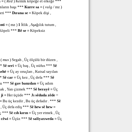
a =
(
Red
) Kemik köpeğe et erkeğe ***
anların başı ***
Kurre sa =
(
vulg /
mz )
eri ***
Dırana se =
Köpek dişi ,
anti =
( mz )
1
İtlik , Aşağılık tutum ,
Köpeli ***
Bê se =
Köpeksiz
=
(
mus
) Segah , Üç ölçülü bir düzen ,
**
Sê seri =
Üç baş , Üç nüfus ***
Sê
mehë =
Üç ay oruçları , Kutsal sayılan
**
Sê car =
Üç kez , Üç defa ***
Sê
nu ***
Sê gav banzdan =
Üç adım
ak , Yan çizmek ***
Sê berayê =
Üç
 ji =
Her üçüde ***
Jı
sêduda zêde
=
 =
Bu üç kezdir , Bu üç defadır . ***
Sê
, Üç defa ediş ***
Sê hew sê hew =
ç ***
Së cıh kırın =
Üç yer etmek , Üç
 cêwi =
Üçüz ***
Sê saliyaxweda =
Üç