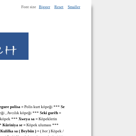
Font size
Bigger
Reset
Smaller
egure polisa =
Polis kurt köpeği ***
Se
ği , Avcılık köpeği ***
Seki gurêh =
a köpek ***
Xweya sa =
Köpeklerin
**
Kûriniya se =
Köpek uluması ***
*
Kulilka sa ( Beybûn ) =
(
bot
) Köpek /