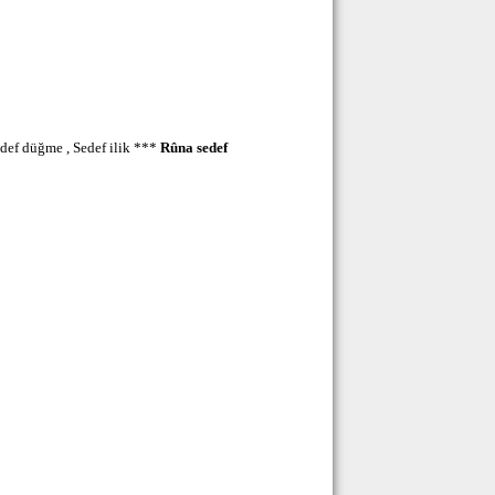
def düğme , Sedef ilik ***
Rûna sedef