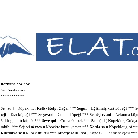
Rêzb
ûna : Se / Sê
Se : Sıralaması
***********
Se
[
zo
]
=
Köpek , İt ,
Kelb / Kelp ,
Zağar ***
Segur =
Eğitilmiş kurt köpeği ***
S
teji =
Tazı köpeği ***
Se şıvani =
Çoban köpeği ***
Se nêçirvani =
Avlanma köpe
Saldırgan bir köpek ***
Seye qol =
Çomar köpek ***
Sa =
( pl ) Köpekler , Çokç
sahibi ***
Sejı vi nêxwa =
Köpekte bunu yemez ***
Notıla sa =
Köpekler gibi *
Kustiniya
se =
Küpek iniltisi ***
Bınefşe sa =
(
bot
) Köpek /… ler menekşesi **