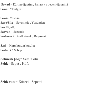
Sewad
= Eğitim öğretim , Sanaat ve beceri öğrenimi
Sawar
= Bulgur
Sawûn
= Sabûn
Saye/Sılx
= Seyesinde , Yüzünden
Saz
= Çalğı
Sazvan
= Sazende
Sazkırın
=
Tê
şkil etmek , Başarmak
Sazi
= Kuru kurum kuruluş
Sazkari
= Sebep
Selmesk [
bo
]
= Semiz otu
Selık =
Sepet , Küfe
Selık van =
Küfeci , Sepetci