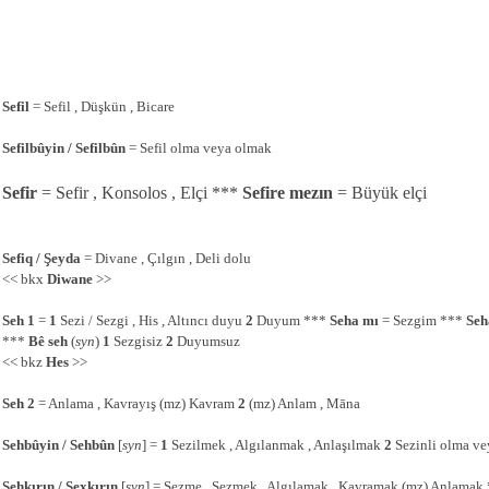
Sefil
= Sefil , Düşkün , Bicare
Sefilbûyin / Sefilbûn
= Sefil olma veya olmak
Sefir
= Sefir , Konsolos , Elçi ***
Sefire mezın
= Büyük elçi
Sefiq / Şeyda
= Divane , Çılgın , Deli dolu
<< bkx
Diwane
>>
Seh 1
=
1
Sezi / Sezgi , His , Altıncı duyu
2
Duyum ***
Seha mı
= Sezgim ***
Seh
***
Bê seh
(
syn
)
1
Sezgisiz
2
Duyumsuz
<< bkz
Hes
>>
Seh 2
= Anlama , Kavrayış (mz) Kavram
2
(mz) Anlam , Māna
Sehbûyin / Sehbûn
[
syn
] =
1
Sezilmek , Algılanmak , Anlaşılmak
2
Sezinli olma ve
Sehkırın / Sexkırın
[
syn
] = Sezme , Sezmek , Algılamak , Kavramak (mz) Anlamak