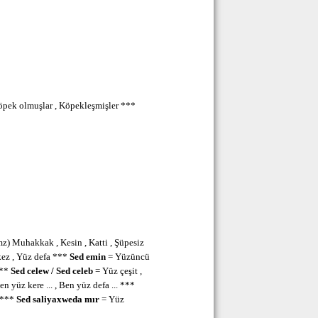
pek olmuşlar , Köpekleşmişler ***
z) Muhakkak , Kesin , Katti , Şüpesiz
ez , Yüz defa ***
Sed emin
= Yüzüncü
***
Sed celew / Sed celeb
= Yüz çeşit ,
n yüz kere ... , Ben yüz defa ... ***
 ***
Sed
saliyaxweda mır
= Yüz