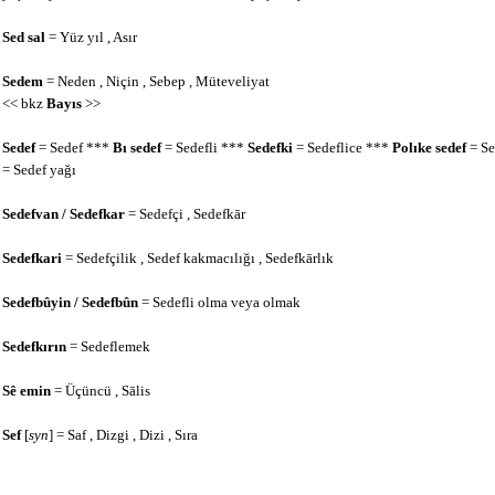
Sed sal
= Yüz yıl , Asır
Sedem
= Neden , Niçin , Sebep , Müteveliyat
<< bkz
Bayıs
>>
Sedef
= Sedef ***
Bı sedef
= Sedefli ***
Sedefki
= Sedeflice ***
Polıke sedef
= Se
= Sedef yağı
Sedefvan / Sedefkar
= Sedefçi , Sedefkār
Sedefkari
= Sedefçilik , Sedef kakmacılığı , Sedefkārlık
Sedefbûyin / Sedefbûn
= Sedefli olma veya olmak
Sedefkırın
= Sedeflemek
Sê
emin
= Üçüncü , Sālis
Sef
[
syn
] = Saf , Dizgi , Dizi , Sıra