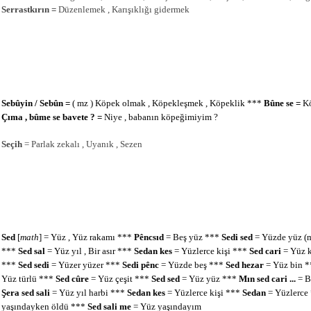
Serrastkırın =
Düzenlemek , Karışıklığı gidermek
Sebûyin / Sebûn =
( mz ) Köpek olmak , Köpekleşmek , Köpeklik ***
Bûne se =
Kö
Çıma ,
bûme se bavete ?
=
Niye , babanın köpeğimiyim ?
Seçih
= Parlak zekalı , Uyanık , Sezen
Sed
[
math
] = Yüz , Yüz rakamı ***
Pêncsıd
= Beş yüz ***
Sedi sed
= Yüzde yüz (m
***
Sed sal
= Yüz yıl , Bir asır ***
Sedan kes
= Yüzlerce kişi ***
Sed cari
= Yüz k
***
Sed sedi
= Yüzer yüzer ***
Sedi pênc
= Yüzde beş ***
Sed hezar
= Yüz bin 
Yüz türlü ***
Sed cûre
= Yüz çeşit ***
Sed sed
= Yüz yüz ***
Mın
sed cari ...
= Be
Şera sed sali
= Yüz yıl harbi ***
Sedan
kes
= Yüzlerce kişi ***
Sedan
= Yüzlerce
yaşındayken öldü ***
Sed sali me
= Yüz yaşındayım