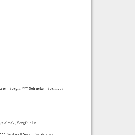
a te
= Sezgin ***
Seh neke
= Sezmiyor
ya olmak , Sezgili oluş
 ***
Sehkıri
= Sezen , Sezgileyen ,