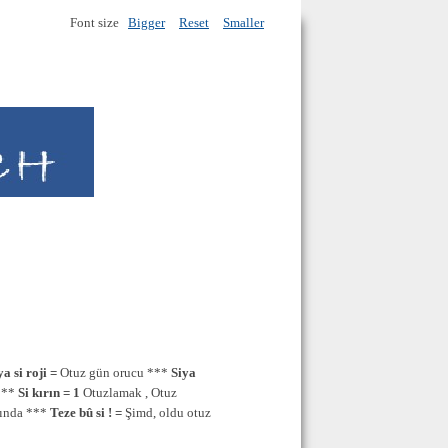
Font size
Bigger
Reset
Smaller
a si roji =
Otuz gün orucu ***
Siya
***
Si kırın = 1
Otuzlamak , Otuz
şında ***
Teze bû si ! =
Şimd, oldu otuz