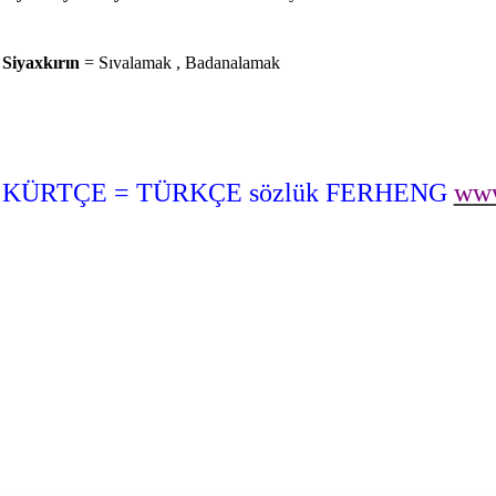
Siyaxkırın
= Sıvalamak , Badanalamak
KÜRTÇE = TÜRKÇE sözlük FERHENG
www