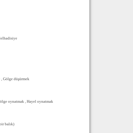
lelhadisiye
 , Gölge düşürmek
ölge oynatmak , Hayel oynatmak
bir balık)