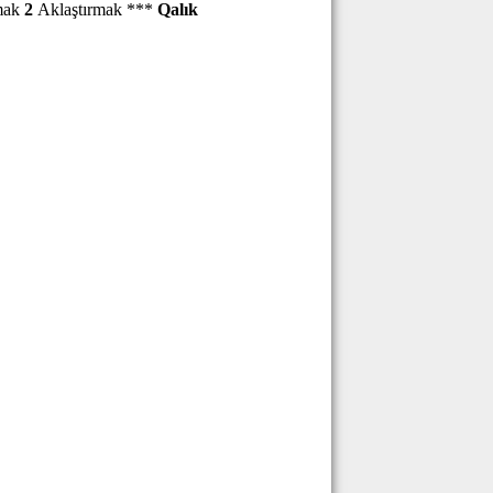
rmak
2
Aklaştırmak ***
Qalık