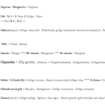
Sigorta / Heqparëz =
Sigorta
Sih / Si 1 = 1
Otuz
2
Gölge , Sāye
<< bkz
Si 1 , Si 2
>>
Sihiyat
[
psy
]
=
Gölge olaycılık , Psikolojik gölge olaylarını inceleyen nazariye , A
Sille =
Tokat , Şamar
Simok
= Burgu ***
Bê simok
= Burgusuz ***
Bı simok
= Burgulu
Siqandın
= Diş gıcırtıs , ı
Sikırın
=
Gölgelendirmek , Gölgeletmek , Gölgeleme
Silisk / Si listık [lt] =
Gölge oyunu , Hayel oyunu (mz) Gölge olay ***
Si listın =
G
Silistıkvan [rgd] =
Hayalcı , Karagözcü , Gölge oyuncusu , Gölge oynatan
Simasi
[
zoo
]
=
Gölge balığı , İşkine ( Sarı ağız , Deniz güzeli gibi denişik adı olan 