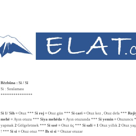
Rëzbûna : Si / Sî
Si : Sıralaması
***************
Si 1/ Sih =
Otuz ***
Si roj =
Otuz gün ***
Si cari =
Otuz kez , Otuz defa ***
Rojiy
mehë =
Ayın otuzu ***
Siya mehëda =
Ayın otuzunda ***
Si yemin =
Otuzuncu 
yapmak
2
Gölgeletmek ***
Si sısë =
Otuz üç ***
Si sali = 1
Otuz yıllık
2
Otuz ya
! ***
Si si =
Otuz otuz ***
Bı si si
= Otuzar otuzar