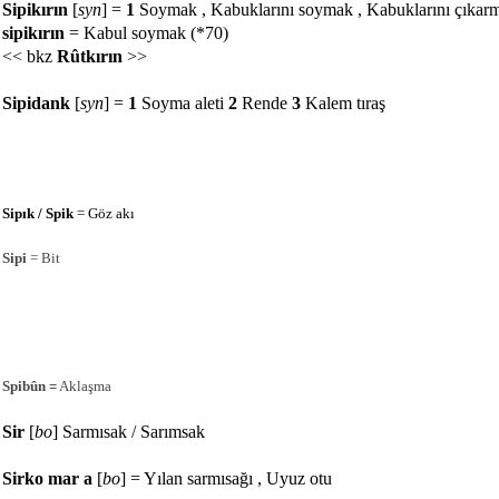
Sipikırın
[
syn
] =
1
Soymak , Kabuklarını soymak , Kabuklarını çıka
sipikırın
= Kabul soymak (*70)
<< bkz
Rûtkırın
>>
Sipidank
[
syn
] =
1
Soyma aleti
2
Rende
3
Kalem tıraş
Sipık / Spik
= Göz akı
Sipi
= Bit
Spibûn =
Aklaşma
Sir
[
bo
] Sarmısak / Sarımsak
Sirko mar a
[
bo
] = Yılan sarmısağı , Uyuz otu