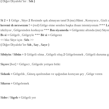
{
Diğer Diyalekt’ler :
Sıh }
Si 2 = 1
Gölge , Sāye
2
Resimde ışık almayan taraf
3
(mz) Hāmi , Koruyucu , Gizli
keremi dı nexwezım ! =
(
red
) Gölge etme senden başka ihsan istemiyorum !***
Lı
irkiliyor , Gölgesinden korkuyor ***
Bın siyameda =
Gölgemiz altında (mz) Sāy
Bı si =
Gölgeli , Gölgeyle ***
Bë si =
Gölgesiz
<< bkz Sāye için :
Sılx
>>
{
Diğer Diyalekt’ler
Sıh , Say , Saye }
Sibûyin / Sibûn = 1
Gölgeli olma , Gölgeli oluş
2
Gölgelenmek , Gölgeli duruma 
Siçere
[
bot
] = Gölgeci , Gölgede yetişen bitki
Sidank =
Gölgelik , Güneş ışınlrından ve ışığından koruyan şey , Gölge veren
Sikırın =
Gölgelemek
Sider / Sigeh =
Gölgeli yer