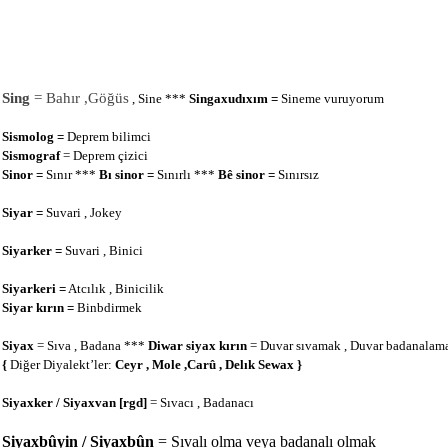
Sing
= Bahır ,Göğüs
, Sine ***
Singaxudıxım =
Sineme vuruyorum
Sismolog =
Deprem bilimci
Sismograf
= Deprem çizici
Sinor =
Sınır ***
Bı sinor =
Sınırlı ***
Bê sinor =
Sınırsız
Siyar =
Suvari , Jokey
Siyarker =
Suvari , Binici
Siyarkeri =
Atcılık , Binicilik
Siyar kırın =
Binbdirmek
Siyax
= Sıva , Badana ***
Diwar siyax kırın
= Duvar sıvamak , Duvar badanalam
{
Diğer Diyalekt’ler:
Ceyr , Mole ,Carû , Delık Sewax }
Siyaxker / Siyaxvan
[rgd]
= Sıvacı , Badanacı
Siyaxbûyin / Siyaxbûn
= Sıvalı olma veya badanalı olmak