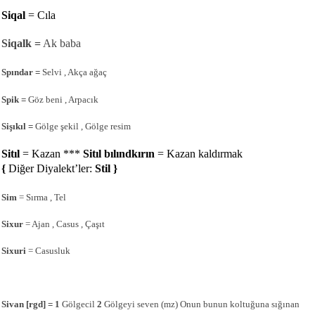
Siqal
= Cıla
Siqalk =
Ak baba
Spındar =
Selvi , Akça ağaç
Spik =
Göz beni , Arpacık
Sişıkıl =
Gölge şekil , Gölge resim
Sitıl
= Kazan ***
Sitıl
bılındkırın
= Kazan kaldırmak
{
Diğer Diyalekt’ler:
Stil }
Sim
= Sırma , Tel
Sixur
= Ajan , Casus , Çaşıt
Sixuri
= Casusluk
Sivan [rgd] = 1
Gölgecil
2
Gölgeyi seven (mz) Onun bunun koltuğuna sığınan