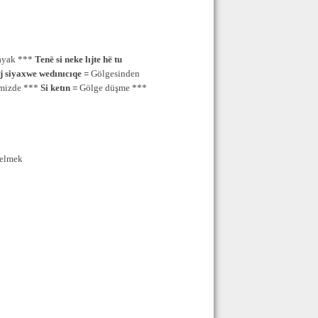
 ayak ***
Tenë si neke lıjte hë tu
j siyaxwe wedınıcıqe =
Gölgesinden
emizde ***
Si ketın =
Gölge düşme ***
gelmek