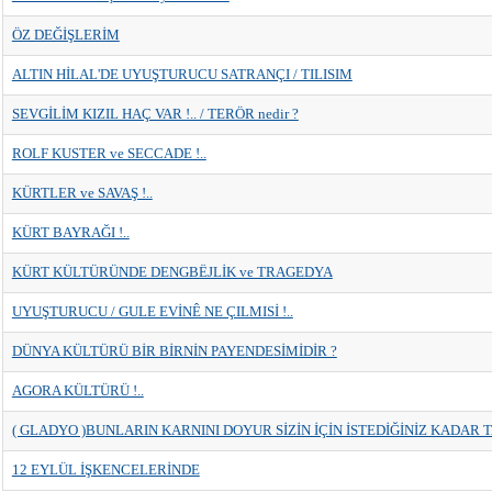
ÖZ DEĞİŞLERİM
ALTIN HİLAL'DE UYUŞTURUCU SATRANÇI / TILISIM
SEVGİLİM KIZIL HAÇ VAR !.. / TERÖR nedir ?
ROLF KUSTER ve SECCADE !..
KÜRTLER ve SAVAŞ !..
KÜRT BAYRAĞI !..
KÜRT KÜLTÜRÜNDE DENGBËJLİK ve TRAGEDYA
UYUŞTURUCU / GULE EVİNÊ NE ÇILMISİ !..
DÜNYA KÜLTÜRÜ BİR BİRNİN PAYENDESİMİDİR ?
AGORA KÜLTÜRÜ !..
( GLADYO )BUNLARIN KARNINI DOYUR SİZİN İÇİN İSTEDİĞİNİZ KADAR 
12 EYLÜL İŞKENCELERİNDE