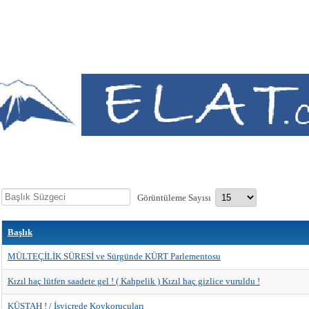
Başlık
Görüntüleme Sayısı
Süzgeci
Başlık
MÜLTEÇİLİK SÜRESİ ve Sürgünde KÜRT Parlementosu
Kızıl haç lütfen saadete gel ! ( Kahpelik ) Kızıl haç gizlice vuruldu !
KÜSTAH ! / İsviçrede Koykorucuları